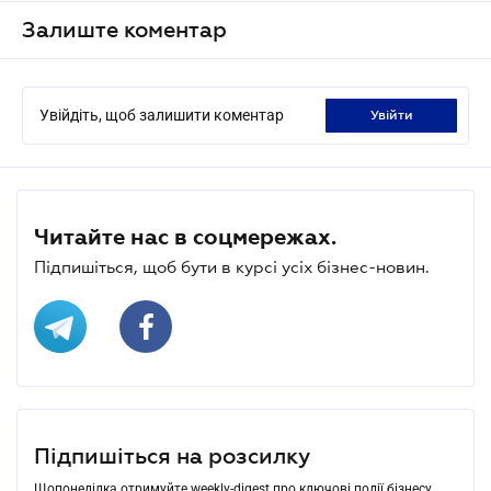
Залиште коментар
Увійдіть, щоб залишити коментар
увійти
Читайте нас в соцмережах.
Підпишіться, щоб бути в курсі усіх бізнес-новин.
Підпишіться на розсилку
Щопонеділка отримуйте weekly-digest про ключові події бізнесу