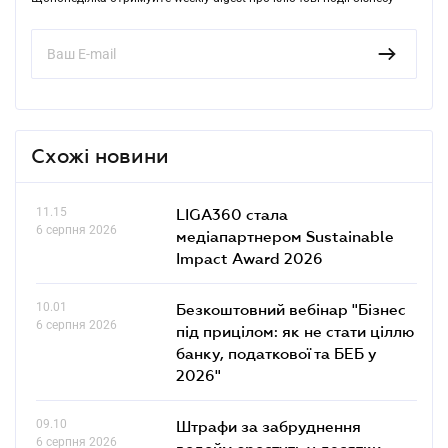
Схожі новини
11.15
LIGA360 стала
6 серпня 2026
медіапартнером Sustainable
Impact Award 2026
10.01
Безкоштовний вебінар "Бізнес
6 серпня 2026
під прицілом: як не стати ціллю
банку, податкової та БЕБ у
2026"
09.10
Штрафи за забруднення
6 серпня 2026
водойм зростуть у десятки