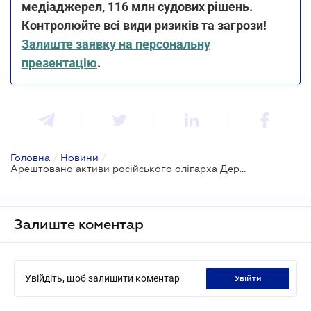
медіаджерел, 116 млн судових рішень.
Контролюйте всі види ризиків та загрози!
Залиште заявку на персональну
презентацію
.
Головна
/
Новини
/
Арештовано активи російського олігарха Дерипаски на 2,11 млрд грн - СБУ
Залиште коментар
Увійдіть, щоб залишити коментар
увійти