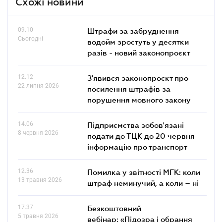
Схожі новини
09.10
Штрафи за забруднення
Сьогодні
водойм зростуть у десятки
разів - новий законопроєкт
12.12
З'явився законопроєкт про
22 липня 2026
посилення штрафів за
порушення мовного закону
14.06
Підприємства зобов'язані
8 червня 2026
подати до ТЦК до 20 червня
інформацію про транспорт
12.36
Помилка у звітності МГК: коли
13 травня 2026
штраф неминучий, а коли – ні
17.37
Безкоштовний
5 травня 2026
вебінар: «Підозра і обрання