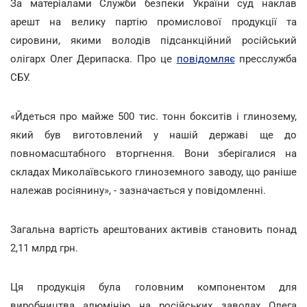
За матеріалами Служби безпеки України суд наклав
арешт на велику партію промислової продукції та
сировини, якими володів підсанкційний російський
олігарх Олег Дерипаска. Про це
повідомляє
пресслужба
СБУ.
«Йдеться про майже 500 тис. тонн бокситів і глинозему,
який був виготовлений у нашій державі ще до
повномасштабного вторгнення. Вони зберігалися на
складах Миколаївського глиноземного заводу, що раніше
належав росіянину», - зазначається у повідомленні.
Загальна вартість арештованих активів становить понад
2,11 млрд грн.
Ця продукція була головним компонентом для
виробництва алюмінію на російських заводах Олега