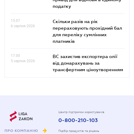
податку
15.07
Скільки разів на рік
6 серпня 2026
перераховують прохідний бал
для переліку сумлінних
платників
17.00
ВС захистив експортера олії
5 серпня 2026
від донарахувань за
трансфертним ціноутворенням
Центр підтримки користувачів
0-800-210-103
ПРО КОМПАНІЮ
Підбір продуктів та рішень