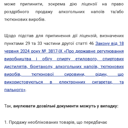
може припинити, зокрема дію ліцензії на право
роздрібного продажу алкогольних напоїв та/або
тютюнових виробів.
Щодо підстав для припинення дії ліцензій, визначених
пунктами 29 та 33 частини другої статті 46
Закону від 18
червня 2024 року № 3817-IX «Про державне регулювання
виробництва і обігу спирту етилового, спиртових
дистилятів, біоетанолу, алкогольних напоїв, тютюнових
виробів, тютюнової сировини, рідин, що
використовуються в електронних сигаретах, та
пального»
.
Так,
анулювати дозвільні документи можуть у випадку:
1. Продажу необлікованих товарів, що передбачає