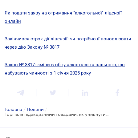
Як подати заяву на отримання "алкогольної" ліцензії
онлайн
Закінчився строк дії ліцензії: чи потрібно її поновлювати
через дію Закону № 3817
Закон № 3817: зміни в обігу алкоголю та пального, що
набувають чинності з 1 січня 2025 року
Головна
/
Новини
/
Торгівля підакцизними товарами: як уникнути анулювання ліцензії та штрафів