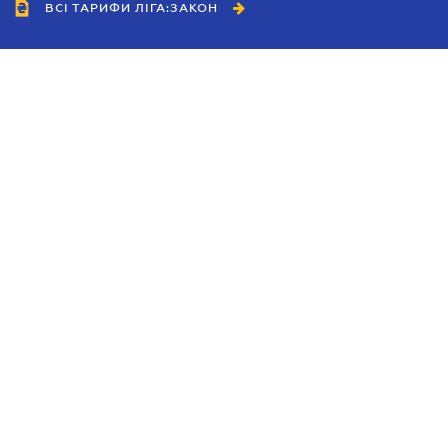
ВСІ ТАРИФИ ЛІГА:ЗАКОН
Співробітництво
Агенти
Дилери
Політика конфіденційності
Умови використання сайту
Реклама
Блог
Новини компанії
Керівництва
Каталоги компаній
Теми в центрі уваги
Підтримка та контакти