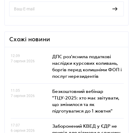
Схожі новини
12.09
ДПС роз'яснила податкові
7 серпня 2026
наслідки курсових коливань,
боргів перед колишніми ФОП і
послуг нерезидентів
11.05
Безкоштовний вебінар
7 серпня 2026
"ТЦУ-2025: хто має звітувати,
що змінилося та як
підготуватися до 1 жовтня"
17.07
Заборонений КВЕД у ЄДР не
6 серпня 2026
привід для відмови в єдиному