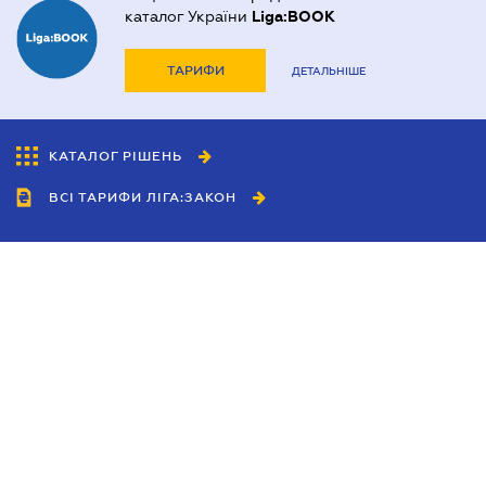
каталог України
Liga:BOOK
ТАРИФИ
ДЕТАЛЬНІШЕ
КАТАЛОГ РІШЕНЬ
ВСІ ТАРИФИ ЛІГА:ЗАКОН
Співробітництво
Агенти
Дилери
Політика конфіденційності
Умови використання сайту
Реклама
Блог