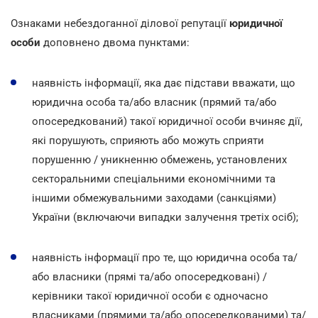
Ознаками небездоганної ділової репутації
юридичної
особи
доповнено двома пунктами:
наявність інформації, яка дає підстави вважати, що
юридична особа та/або власник (прямий та/або
опосередкований) такої юридичної особи вчиняє дії,
які порушують, сприяють або можуть сприяти
порушенню / уникненню обмежень, установлених
секторальними спеціальними економічними та
іншими обмежувальними заходами (санкціями)
України (включаючи випадки залучення третіх осіб);
наявність інформації про те, що юридична особа та/
або власники (прямі та/або опосередковані) /
керівники такої юридичної особи є одночасно
власниками (прямими та/або опосередкованими) та/