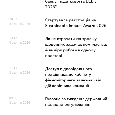
банку, податкової та БЕБ у
2026"
10.07
Стартувала реєстрація на
4 серпня 2026
Sustainable Impact Award 2026
13.15
Як не втрачати контроль у
3 серпня 2026
щоденних задачах комплаєнса:
4 виміри роботи в одному
просторі
11.11
Доступ відповідального
3 серпня 2026
працівника до кабінету
фінмоніторингу залежить від
дій керівника компанії
09.00
Головне за тиждень: державний
3 серпня 2026
нагляд та регулювання