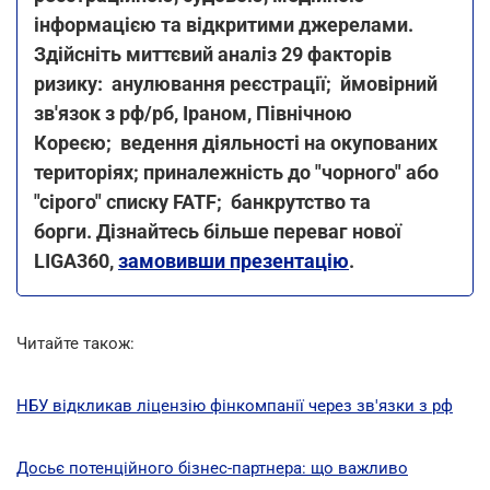
інформацією та відкритими джерелами.
Здійсніть миттєвий аналіз 29 факторів
ризику:
анулювання реєстрації;
ймовірний
зв'язок з рф/рб, Іраном, Північною
Кореєю;
ведення діяльності на окупованих
територіях; приналежність до "чорного" або
"сірого" списку FATF;
банкрутство та
борги.
Дізнайтесь більше переваг нової
LIGA360,
замовивши презентацію
.
Читайте також:
НБУ відкликав ліцензію фінкомпанії через зв'язки з рф
Досьє потенційного бізнес-партнера: що важливо