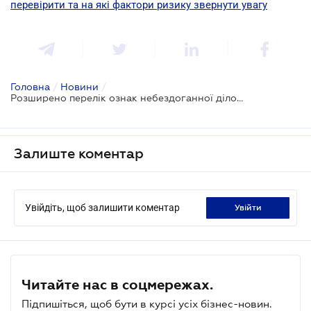
перевірити та на які фактори ризику звернути увагу
Головна
/
Новини
/
Розширено перелік ознак небездоганної ділової репутації для небанківських фінустанов
Залиште коментар
Увійдіть, щоб залишити коментар
увійти
Читайте нас в соцмережах.
Підпишіться, щоб бути в курсі усіх бізнес-новин.