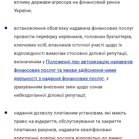
впливу держави-агресора на фінансовий ринок
України;
встановлення обов'язку надавача фінансових послуг
провести перевірку керівників, головних бухгалтерів,
ключових осіб, власників істотної участі щодо їх
відповідності вимогам стосовно ділової репутації,
визначеним у
Положенні про авторизацію надавачів
фінансових послуг та умови здійснення ними
діяльності з надання фінансових послуг
, з
урахуванням внесених змін щодо ознак
небездоганної ділової репутації;
надання дозволу платіжним установам, які мають
право на відкриття, обслуговування та закриття
платіжних рахунків, надавати кваліфіковані
електронні довірчі послуги відповідно до вимог