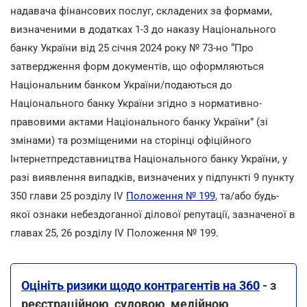
надавача фінансових послуг, складених за формами,
визначеними в додатках 1-3 до наказу Національного
банку України від 25 січня 2024 року № 73-но “Про
затвердження форм документів, що оформляються
Національним банком України/подаються до
Національного банку України згідно з нормативно-
правовими актами Національного банку України” (зі
змінами) та розміщеними на сторінці офіційного
Інтернетпредставництва Національного банку України, у
разі виявлення випадків, визначених у підпункті 9 пункту
350 глави 25 розділу ІV
Положення № 199
, та/або будь-
якої ознаки небездоганної ділової репутації, зазначеної в
главах 25, 26 розділу IV Положення № 199.
Оцініть ризики щодо контрагентів на 360
- з
реєстраційною, судовою, медійною