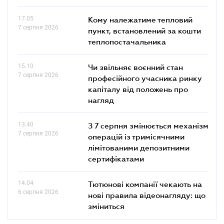
17.05
Кому належатиме тепловий
7 серпня 2026
пункт, встановлений за кошти
теплопостачальника
15.10
Чи звільняє воєнний стан
7 серпня 2026
професійного учасника ринку
капіталу від положень про
нагляд
13.40
З 7 серпня змінюється механізм
7 серпня 2026
операцій із тримісячними
лімітованими депозитними
сертифікатами
14.04
Тютюнові компанії чекають на
6 серпня 2026
нові правила відеонагляду: що
зміниться