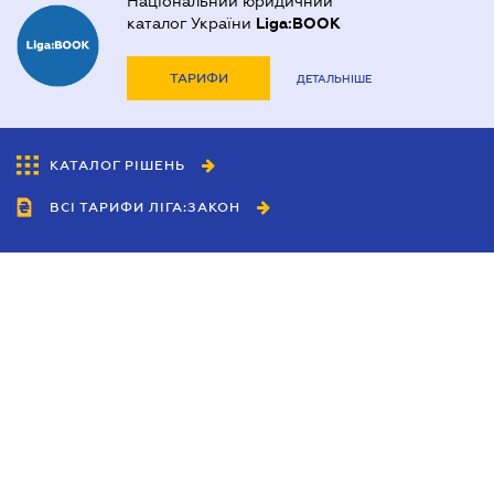
Національний юридичний
каталог України
Liga:BOOK
ТАРИФИ
ДЕТАЛЬНІШЕ
КАТАЛОГ РІШЕНЬ
ВСІ ТАРИФИ ЛІГА:ЗАКОН
Співробітництво
Агенти
Дилери
Політика конфіденційності
Умови використання сайту
Реклама
Блог