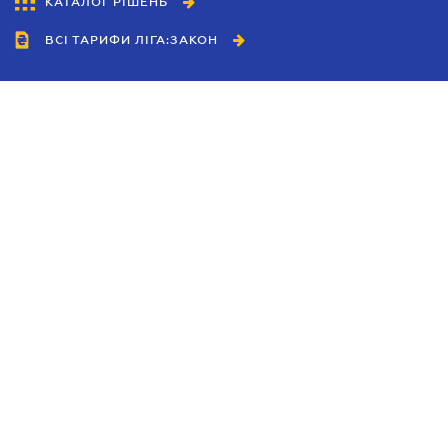
КАТАЛОГ РІШЕНЬ
ВСІ ТАРИФИ ЛІГА:ЗАКОН
Співробітництво
Агенти
Дилери
Політика конфіденційності
Умови використання сайту
Реклама
Блог
Новини компанії
Керівництва
Каталоги компаній
Теми в центрі уваги