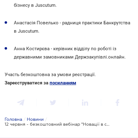
бізнесу в Juscutum.
Анастасія Повелько - радниця практики Банкрутства
в Juscutum.
Анна Костирєва - керівник відділу по роботі із
державними замовниками Держзакупівлі.онлайн.
Участь безкоштовна за умови реєстрації.
Зареєструватися за
посиланням
Головна
/
Новини
/
12 червня - безкоштовний вебінар "Новації в системі публічних закупівель для замовників: практика, кейси, виклики"