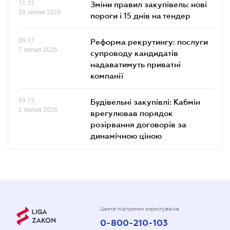
11.33
Зміни правил закупівель: нові
20 липня 2026
пороги і 15 днів на тендер
09.17
Реформа рекрутингу: послуги
7 липня 2026
супроводу кандидатів
надаватимуть приватні
компанії
09.15
Будівельні закупівлі: Кабмін
2 липня 2026
врегулював порядок
розірвання договорів за
динамічною ціною
Центр підтримки користувачів
0-800-210-103