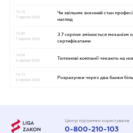
15.10
Чи звільняє воєнний стан профес
7 серпня 2026
нагляд
13.40
З 7 серпня змінюється механізм 
7 серпня 2026
сертифікатами
14.04
Тютюнові компанії чекають на но
6 серпня 2026
13.13
Розрахунки через два банки біль
6 серпня 2026
Центр підтримки користувачів
0-800-210-103