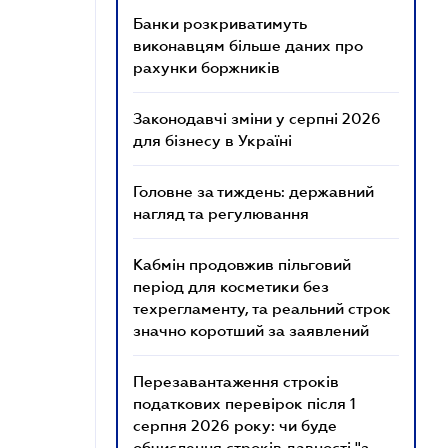
Банки розкриватимуть
виконавцям більше даних про
рахунки боржників
Законодавчі зміни у серпні 2026
для бізнесу в Україні
Головне за тиждень: державний
нагляд та регулювання
Кабмін продовжив пільговий
період для косметики без
техрегламенту, та реальний строк
значно коротший за заявлений
Перезавантаження строків
податкових перевірок після 1
серпня 2026 року: чи буде
обчислення строків давності "з