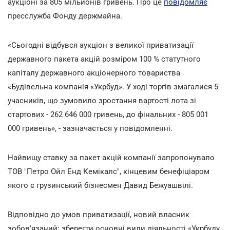
аукціоні за 805 мільйонів гривень. Про це
повідомляє
пресслужба Фонду держмайна.
«Сьогодні відбувся аукціон з великої приватизації
державного пакета акцій розміром 100 % статутного
капіталу державного акціонерного товариства
«Будівельна компанія «Укрбуд». У ході торгів змагалися 5
учасників, що зумовило зростання вартості лота зі
стартових - 262 646 000 гривень, до фінальних - 805 001
000 гривень», - зазначається у повідомленні.
Найвищу ставку за пакет акцій компанії запропонувало
ТОВ "Петро Ойл Енд Кемікалс", кінцевим бенефіціаром
якого є грузинський бізнесмен Давид Бежуашвілі.
Відповідно до умов приватизації, новий власник
зобов'язаний: зберегти основні види діяльності «Укрбуду,