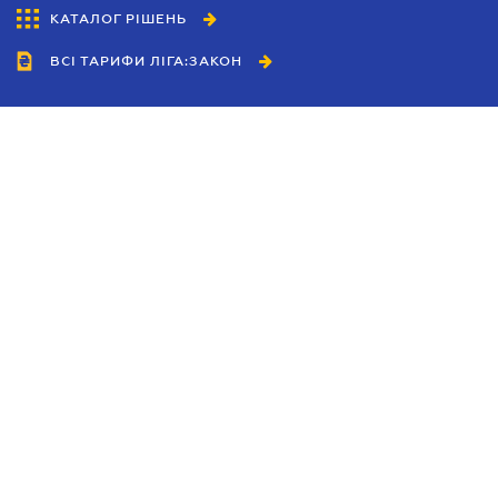
КАТАЛОГ РІШЕНЬ
ВСІ ТАРИФИ ЛІГА:ЗАКОН
Співробітництво
Агенти
Дилери
Політика конфіденційності
Умови використання сайту
Реклама
Блог
Новини компанії
Керівництва
Каталоги компаній
Теми в центрі уваги