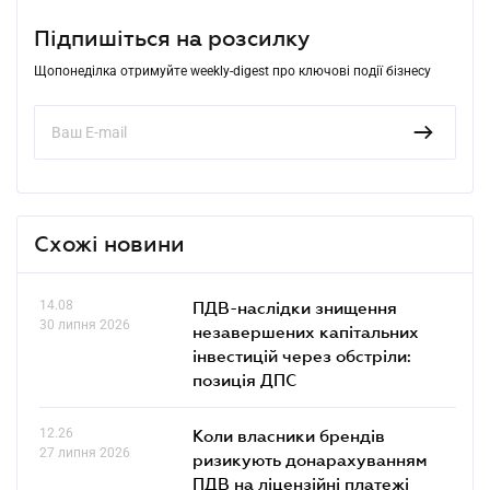
Підпишіться на розсилку
Щопонеділка отримуйте weekly-digest про ключові події бізнесу
Схожі новини
14.08
ПДВ-наслідки знищення
30 липня 2026
незавершених капітальних
інвестицій через обстріли:
позиція ДПС
12.26
Коли власники брендів
27 липня 2026
ризикують донарахуванням
ПДВ на ліцензійні платежі