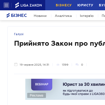
БІЗНЕСУ
ЮРИСТУ
БУ
БІЗНЕС
Новини
Аналітика
Інтерв'ю
П
Галузі
Прийнято Закон про пуб
19 червня 2025, 14:31
1399
0
Реклама