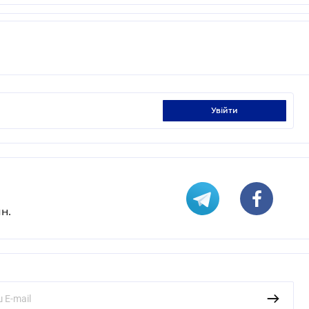
увійти
н.