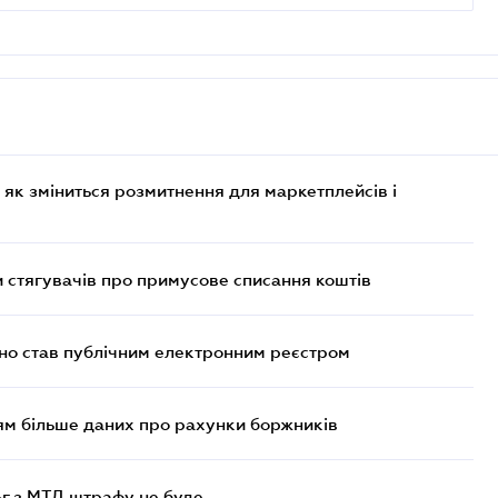
 як зміниться розмитнення для маркетплейсів і
 стягувачів про примусове списання коштів
йно став публічним електронним реєстром
м більше даних про рахунки боржників
ьг з МТД штрафу не буде