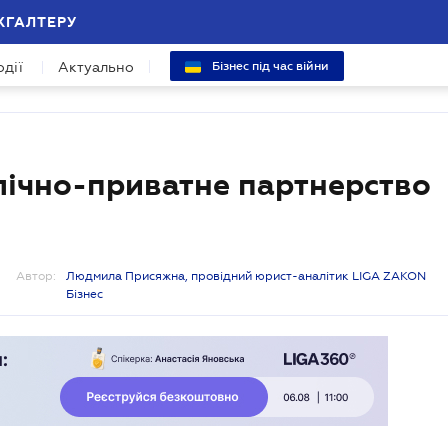
ХГАЛТЕРУ
одії
Актуально
Бізнес під час війни
лічно-приватне партнерство
Автор:
Людмила Присяжна, провідний юрист-аналітик LIGA ZAKON
Бізнес