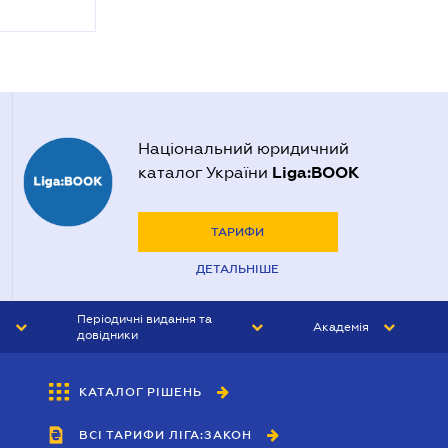
Національний юридичний
Liga:BOOK
каталог України
ТАРИФИ
ДЕТАЛЬНІШЕ
Періодичні видання та
Академія
довідники
ЮРИСТ&ЗАКОН
АКАДЕМІЯ ЛІГА:ЗАКОН
КАТАЛОГ РІШЕНЬ
БУХГАЛТЕР&ЗАКОН
ВСІ ТАРИФИ ЛІГА:ЗАКОН
ВІСНИК МСФЗ