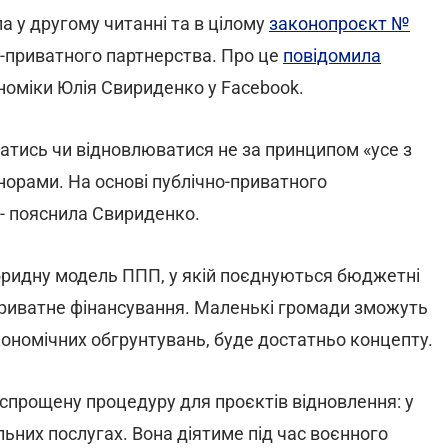
а у другому читанні та в цілому
законопроєкт №
-приватного партнерства. Про це
повідомила
ономіки Юлія Свириденко у Facebook.
ватись чи відновлюватися не за принципом «усе з
онорами. На основі публічно-приватного
, - пояснила Свириденко.
ібридну модель ППП, у якій поєднуються бюджетні
 приватне фінансування. Маленькі громади зможуть
кономічних обгрунтувань, буде достатньо концепту.
спрощену процедуру для проєктів відновлення: у
альних послугах. Вона діятиме під час воєнного