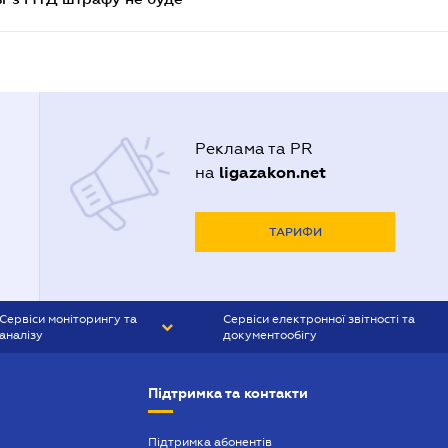
Реклама та PR
ligazakon.net
на
ТАРИФИ
Сервіси моніторингу та
Сервіси електронної звітності та
аналізу
документообігу
CONTR AGENT
Liga:REPORT
Підтримка та контакти
SMS-МАЯК
VERDICTUM
Підтримка абонентів