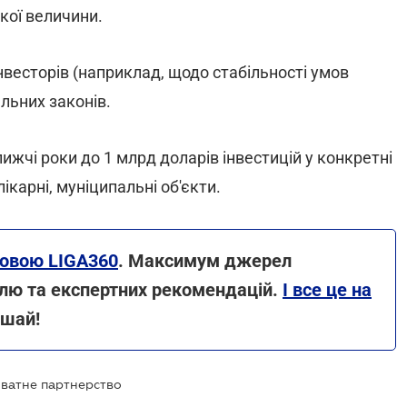
якої величини.
нвесторів (наприклад, щодо стабільності умов
льних законів.
жчі роки до 1 млрд доларів інвестицій у конкретні
ікарні, муніципальні об'єкти.
новою LIGA360
. Максимум джерел
олю та експертних рекомендацій.
І все це на
ішай!
ватне партнерство