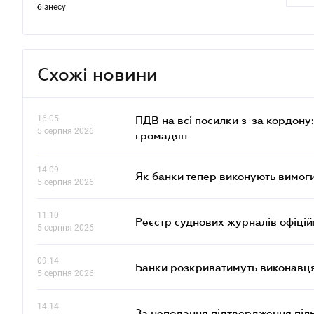
бізнесу
Схожі новини
16.05
ПДВ на всі посилки з-за кордону:
5 серпня 2026
громадян
14.09
Як банки тепер виконують вимоги
5 серпня 2026
11.10
Реєстр суднових журналів офіці
5 серпня 2026
09.14
Банки розкриватимуть виконавця
5 серпня 2026
14.14
За неподання підтвердження піл