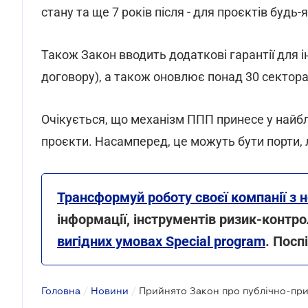
стану та ще 7 років після - для проєктів будь-
Також Закон вводить додаткові гарантії для і
договору), а також оновлює понад 30 сектора
Очікується, що механізм ППП принесе у найбли
проєкти. Насамперед, це можуть бути порти, л
Трансформуй роботу своєї компанії з 
інформації, інструментів ризик-контр
вигідних умовах Special program
. Посп
Головна
/
Новини
/
Прийнято Закон про публічно-при