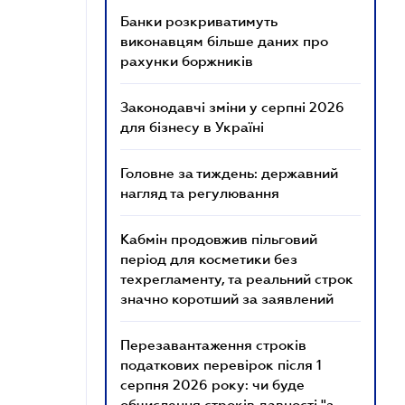
Банки розкриватимуть
виконавцям більше даних про
рахунки боржників
Законодавчі зміни у серпні 2026
для бізнесу в Україні
Головне за тиждень: державний
нагляд та регулювання
Кабмін продовжив пільговий
період для косметики без
техрегламенту, та реальний строк
значно коротший за заявлений
Перезавантаження строків
податкових перевірок після 1
серпня 2026 року: чи буде
обчислення строків давності "з