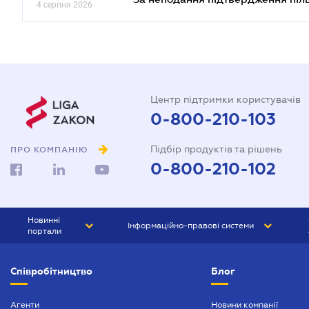
4 серпня 2026
Центр підтримки користувачів
0-800-210-103
Підбір продуктів та рішень
ПРО КОМПАНІЮ
0-800-210-102
Новинні
Інформаційно-правові системи
портали
ЮРЛІГА
Право України
Співробітництво
Блог
БІЗНЕС
ГРАНД
БУХГАЛТЕР.ua
ПРАЙМ
Агенти
Новини компанії