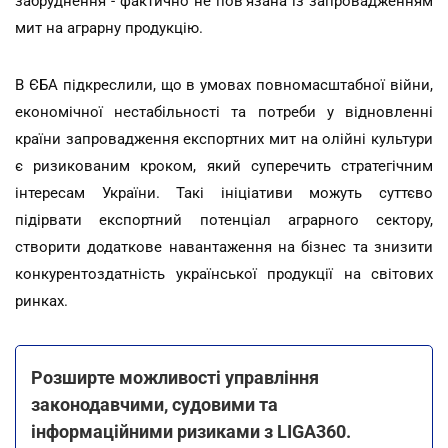
забруднення - фактично не пов'язана із запровадженням
мит на аграрну продукцію.
В ЄБА підкреслили, що в умовах повномасштабної війни,
економічної нестабільності та потреби у відновленні
країни запровадження експортних мит на олійні культури
є ризикованим кроком, який суперечить стратегічним
інтересам України. Такі ініціативи можуть суттєво
підірвати експортний потенціал аграрного сектору,
створити додаткове навантаження на бізнес та знизити
конкурентоздатність української продукції на світових
ринках.
Розширте можливості управління
законодавчими, судовими та
інформаційними ризиками з LIGA360.