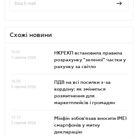
Схожі новини
16.01
НКРЕКП встановила правила
7 серпня 2026
розрахунку "зеленої" частки у
рахунку за світло
16.05
ПДВ на всі посилки з-за
5 серпня 2026
кордону: як зміниться
розмитнення для
маркетплейсів і громадян
12.12
Мінфін зобов'язав вносити IMEI
5 серпня 2026
смартфонів у митну
декларацію