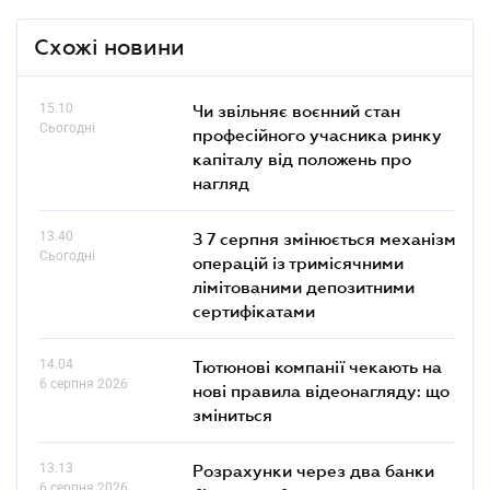
Схожі новини
15.10
Чи звільняє воєнний стан
Сьогодні
професійного учасника ринку
капіталу від положень про
нагляд
13.40
З 7 серпня змінюється механізм
Сьогодні
операцій із тримісячними
лімітованими депозитними
сертифікатами
14.04
Тютюнові компанії чекають на
6 серпня 2026
нові правила відеонагляду: що
зміниться
13.13
Розрахунки через два банки
6 серпня 2026