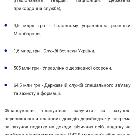
(Національна гвардія, Нацполіція, Державна
прикордонна служба),
4,5 млрд грн - Головному управлінню розвідки
Міноборони,
1,6 млрд грн - Службі безпеки України,
505 млн грн - Управлінню державної охорони,
64,5 млн грн - Державній службі спеціального зв'язку
та захисту інформації.
Фінансування планується залучити за рахунок:
перевиконання планових доходів держбюджету, зокрема
за рахунок податку на доходи фізичних осіб, податку на
прибуток підприємств тощо (147,5 млрд грн); збільшення