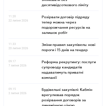
десятивідсоткового ліміту
11.20
Розірвати договір підряду
22 липня 2026
тепер можна через
подорожчання ресурсів на
залишок робіт
11.33
Зміни правил закупівель: нові
20 липня 2026
пороги і 15 днів на тендер
09.17
Реформа рекрутингу: послуги
7 липня 2026
супроводу кандидатів
надаватимуть приватні
компанії
09.15
Будівельні закупівлі: Кабмін
2 липня 2026
врегулював порядок
розірвання договорів за
динамічною ціною