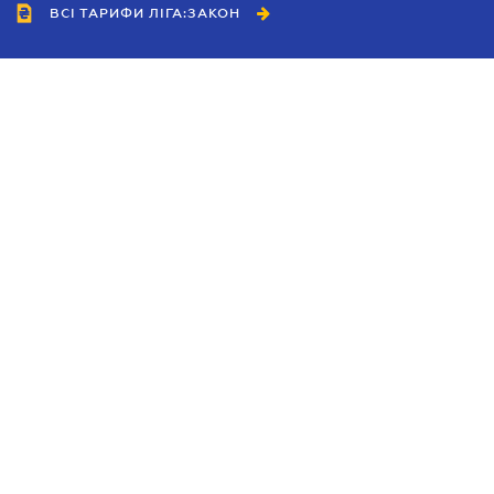
ВСІ ТАРИФИ ЛІГА:ЗАКОН
Співробітництво
Агенти
Дилери
Політика конфіденційності
Умови використання сайту
Реклама
Блог
Новини компанії
Керівництва
Каталоги компаній
Теми в центрі уваги
Підтримка та контакти