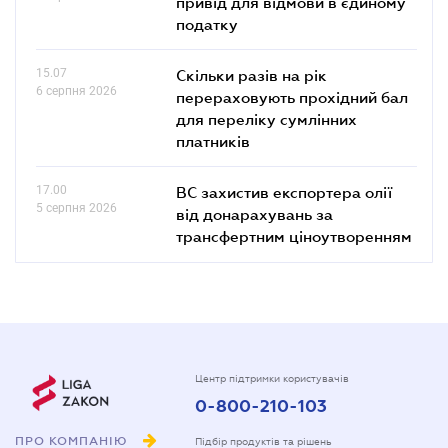
привід для відмови в єдиному
податку
15.07
Скільки разів на рік
6 серпня 2026
перераховують прохідний бал
для переліку сумлінних
платників
17.00
ВС захистив експортера олії
5 серпня 2026
від донарахувань за
трансфертним ціноутворенням
Центр підтримки користувачів
0-800-210-103
ПРО КОМПАНІЮ
Підбір продуктів та рішень