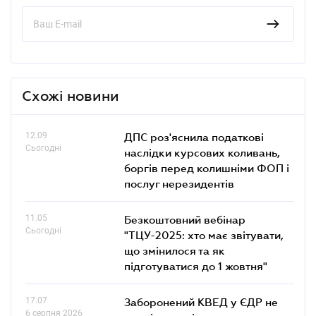
Схожі новини
12.09
ДПС роз'яснила податкові
Сьогодні
наслідки курсових коливань,
боргів перед колишніми ФОП і
послуг нерезидентів
11.05
Безкоштовний вебінар
Сьогодні
"ТЦУ-2025: хто має звітувати,
що змінилося та як
підготуватися до 1 жовтня"
17.07
Заборонений КВЕД у ЄДР не
6 серпня 2026