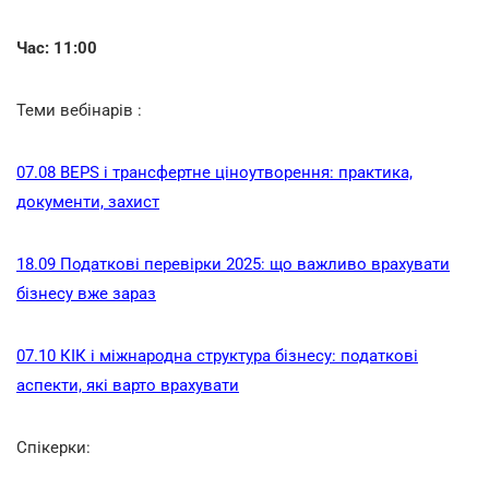
Час: 11:00
Теми вебінарів :
07.08 BEPS і трансфертне ціноутворення: практика,
документи, захист
18.09 Податкові перевірки 2025: що важливо врахувати
бізнесу вже зараз
07.10 КІК і міжнародна структура бізнесу: податкові
аспекти, які варто врахувати
Спікерки: