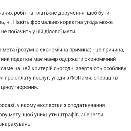
наних робіт та платіжне доручення, щоб бути
ль, ні. Навіть формально коректна угода може
не побачить у ній ділової мети.
а мета (розумна економічна причина) - це причина,
тник податків має намір одержати економічний
 І саме на цей критерій сьогодні звертають особливу
я про оплату послуг, угоди з ФОПами, операції в
 ціноутворення.
odcast, у якому експертки з оподаткування
ову мету, щоб уникнути штрафів, зберегти
донарахувань.