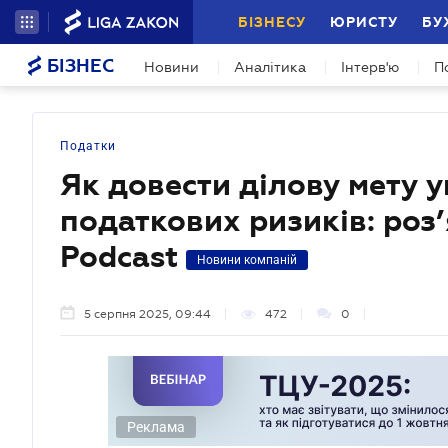
БІЗНЕСУ
ЮРИСТУ
БУ
БІЗНЕС
Новини
Аналітика
Інтерв'ю
П
Податки
Як довести ділову мету 
податкових ризиків: роз’
Podcast
Новини компаній
5 серпня 2025, 09:44
472
0
Реклама