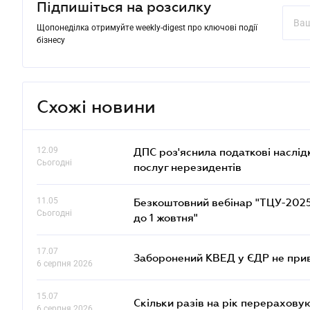
Підпишіться на розсилку
Щопонеділка отримуйте weekly-digest про ключові події
бізнесу
Схожі новини
12.09
ДПС роз'яснила податкові наслід
Сьогодні
послуг нерезидентів
11.05
Безкоштовний вебінар "ТЦУ-2025: 
Сьогодні
до 1 жовтня"
17.07
Заборонений КВЕД у ЄДР не прив
6 серпня 2026
15.07
Скільки разів на рік перерахову
6 серпня 2026