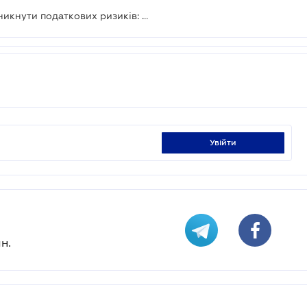
Як довести ділову мету угоди та уникнути податкових ризиків: роз’яснення від експертів TAX Podcast
увійти
н.