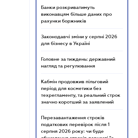
Банки розкриватимуть
виконавцям більше даних про
рахунки боржників
Законодавчі зміни у серпні 2026
для бізнесу в Україні
Головне за тиждень: державний
нагляд та регулювання
Кабмін продовжив пільговий
період для косметики без
техрегламенту, та реальний строк
значно коротший за заявлений
Перезавантаження строків
податкових перевірок після 1
серпня 2026 року: чи буде
обчислення строків давності "з