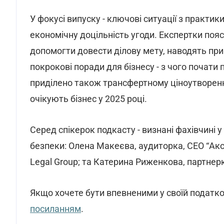
У фокусі випуску - ключові ситуації з практи
економічну доцільність угоди. Експертки по
допомогти довести ділову мету, наводять пр
покрокові поради для бізнесу - з чого почати 
приділено також трансфертному ціноутворенню:
очікують бізнес у 2025 році.
Серед спікерок подкасту - визнані фахівчині 
безпеки: Олена Макеєва, аудиторка, CEO “Акс
Legal Group; та Катерина Риженкова, партнерк
Якщо хочете бути впевненими у своїй податко
посиланням
.