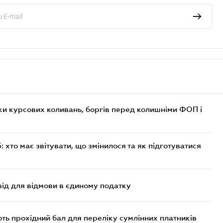
ки курсових коливань, боргів перед колишніми ФОП і
хто має звітувати, що змінилося та як підготуватися
ід для відмови в єдиному податку
ють прохідний бал для переліку сумлінних платників