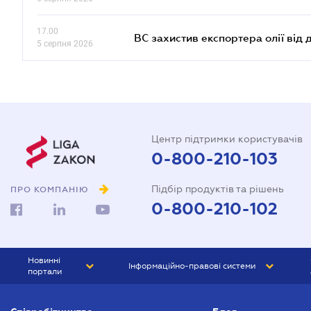
17.00
ВС захистив експортера олії від
5 серпня 2026
Центр підтримки користувачів
0-800-210-103
Підбір продуктів та рішень
ПРО КОМПАНІЮ
0-800-210-102
Новинні
Інформаційно-правові системи
портали
ЮРЛІГА
Право України