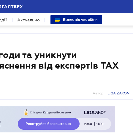
ХГАЛТЕРУ
одії
Актуально
Бізнес під час війни
угоди та уникнути
яснення від експертів TAX
Автор:
LIGA ZAKON