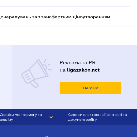
 донарахувань за трансфертним ціноутворенням
Реклама та PR
ligazakon.net
на
ТАРИФИ
Сервіси моніторингу та
Сервіси електронної звітності та
аналізу
документообігу
CONTR AGENT
Liga:REPORT