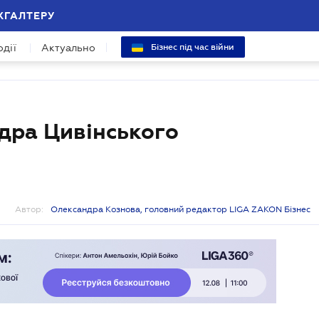
ХГАЛТЕРУ
одії
Актуально
Бізнес під час війни
дра Цивінського
Автор:
Олександра Кознова, головний редактор LIGA ZAKON Бізнес