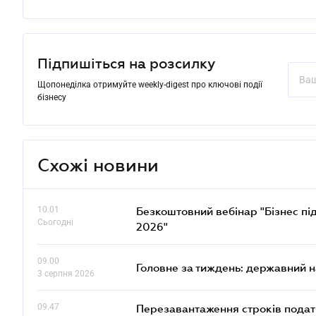
Підпишіться на розсилку
Щопонеділка отримуйте weekly-digest про ключові події
бізнесу
Схожі новини
10.01
Безкоштовний вебінар "Бізнес під
Сьогодні
2026"
09.00
Головне за тиждень: державний 
3 серпня 2026
09.47
Перезавантаження строків податк