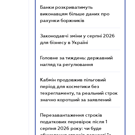
Банки розкриватимуть
виконавцям більше даних про
рахунки боржників
Законодавчі зміни у серпні 2026
для бізнесу в Україні
Головне за тиждень: державний
нагляд та регулювання
Кабмін продовжив пільговий
період для косметики без
техрегламенту, та реальний строк
значно коротший за заявлений
Перезавантаження строків
податкових перевірок після 1
серпня 2026 року: чи буде
обчислення строків давності "з