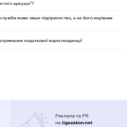
истого аркуша"?
служби може лише підприємство, а не його керівник
еотримання податкової кореспонденції
Реклама та PR
ligazakon.net
на