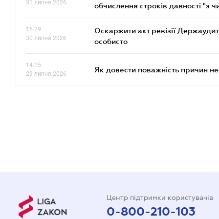
31 липня 2026
обчислення строків давності "з ч
15.29
Оскаржити акт ревізії Держаудит
30 липня 2026
особисто
14.15
Як довести поважність причин н
29 липня 2026
Центр підтримки користувачів
0-800-210-103