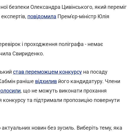
ої безпеки Олександра Цивінського, який переміг
 експертів,
повідомила
Прем'єр-міністр Юлія
перевірок і проходження поліграфа - немає
ачила Свириденко.
ський
став переможцем конкурсу
на посаду
Кабмін раніше
відхилив
його кандидатуру. Члени
голосили
, що не можуть виконати прохання
я конкурсу та підтримали пропозицію повернути
 актуальних новин без зусиль. Виберіть тему, яка