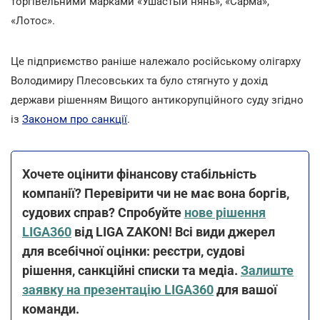
торгівельними марками «Ушастый нянь», «Сарма»,
«Лотос».
Це підприємство раніше належало російському олігарху
Володимиру Плесовських та було стягнуто у дохід
держави рішенням Вищого антикорупційного суду згідно
із
Законом про санкції
.
Хочете оцінити фінансову стабільність
компанії? Перевірити чи не має вона боргів,
судових справ? Спробуйте
нове рішення
LIGA360
від LIGA ZAKON! Всі види джерел
для всебічної оцінки: реєстри, судові
рішення, санкційні списки та медіа.
Залиште
заявку на презентацію LIGA360
для вашої
команди.