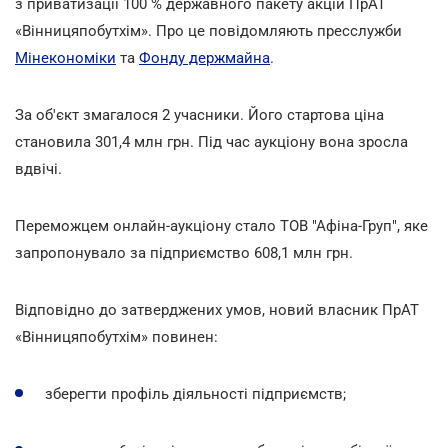
з приватизації 100 % державного пакету акцій ПрАТ
«Вінницяпобутхім». Про це повідомляють пресслужби
Мінекономіки
та
Фонду держмайна
.
За об'єкт змагалося 2 учасники. Його стартова ціна
становила 301,4 млн грн. Під час аукціону вона зросла
вдвічі.
Переможцем онлайн-аукціону стало ТОВ "Афіна-Груп", яке
запропонувало за підприємство 608,1 млн грн.
Відповідно до затверджених умов, новий власник ПрАТ
«Вінницяпобутхім» повинен:
зберегти профіль діяльності підприємств;