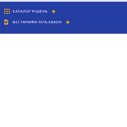
КАТАЛОГ РІШЕНЬ
ВСІ ТАРИФИ ЛІГА:ЗАКОН
Співробітництво
Агенти
Дилери
Політика конфіденційності
Умови використання сайту
Реклама
Блог
Новини компанії
Керівництва
Каталоги компаній
Теми в центрі уваги