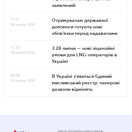
заявлений
17.01
Отримувачам державної
28 липня 2026
допомоги готують нові
обов'язки перед надавачами
11.25
З 28 липня — нові ліцензійні
28 липня 2026
умови для LNG-операторів в
Україні
09.08
В Україні з'явиться Єдиний
24 липня 2026
мисливський реєстр: паперові
дозволи відмінять
Центр підтримки користувачів