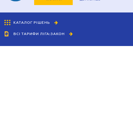
КАТАЛОГ РІШЕНЬ
ВСІ ТАРИФИ ЛІГА:ЗАКОН
Співробітництво
Агенти
Дилери
Політика конфіденційності
Умови використання сайту
Реклама
Блог
Новини компанії
Керівництва