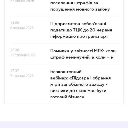
22 липня 2026
посилення штрафів за
порушення мовного закону
14.06
Підприємства зобов'язані
8 червня 2026
подати до ТЦК до 20 червня
інформацію про транспорт
12.36
Помилка у звітності МГК: коли
13 травня 2026
штраф неминучий, а коли – ні
17.37
Безкоштовний
5 травня 2026
вебінар: «Підозра і обрання
міри запобіжного заходу -
виклики до яких має бути
готовий бізнес»