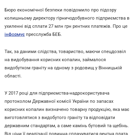
Бюро економічної безпеки повідомило про підозру
колишньому директору гірничодобувного підприємства в
ухиленні від сплати 27 млн грн рентних платежів. Про це
інформує
пресслужба БЕБ.
Так, за даними слідства, товариство, маючи спецдозвіл
на видобування корисних копалин, займалося
видобутком граніту на одному з родовищ у Вінницькій
області.
У 2017 році для підприємства-надрокористувача
протоколом Державної комісії України по запасах
корисних копалин визначено товарну продукцію, яка має
виготовлятися з видобутого граніту та відповідати
державним стандартам, а саме камінь бутовий та щебінь.
Від ціни її реалізації повинна сплачуватися рентна плата.