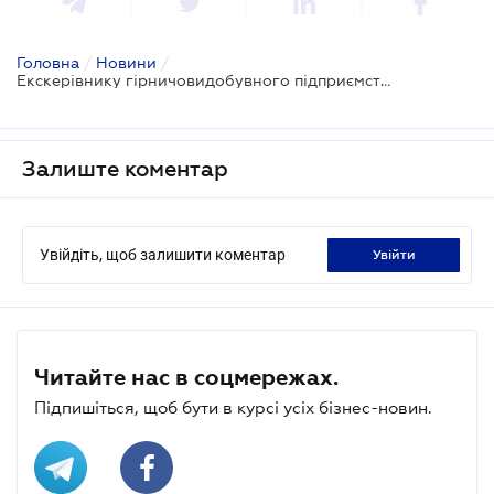
Головна
/
Новини
/
Екскерівнику гірничовидобувного підприємства повідомлено про підозру в ухиленні від сплати 27 млн грн рентних платежів
Залиште коментар
Увійдіть, щоб залишити коментар
увійти
Читайте нас в соцмережах.
Підпишіться, щоб бути в курсі усіх бізнес-новин.