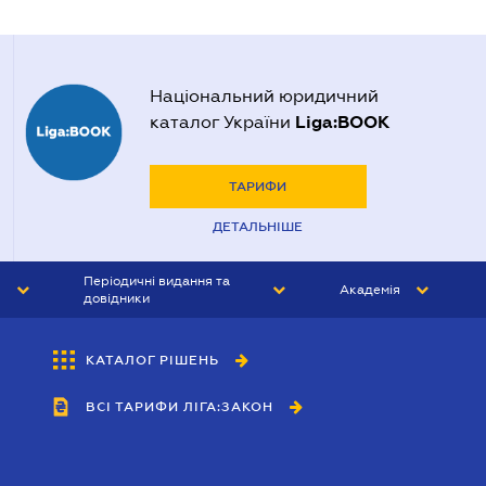
Національний юридичний
Liga:BOOK
каталог України
ТАРИФИ
ДЕТАЛЬНІШЕ
Періодичні видання та
Академія
довідники
ЮРИСТ&ЗАКОН
АКАДЕМІЯ ЛІГА:ЗАКОН
КАТАЛОГ РІШЕНЬ
БУХГАЛТЕР&ЗАКОН
ВСІ ТАРИФИ ЛІГА:ЗАКОН
ВІСНИК МСФЗ
ІНТЕРБУХ
ОСОБИСТИЙ ЕКСПЕРТ