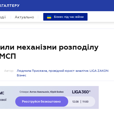
ХГАЛТЕРУ
одії
Актуально
Бізнес під час війни
тили механізми розподілу
 МСП
Автор:
Людмила Присяжна, провідний юрист-аналітик LIGA ZAKON
Бізнес