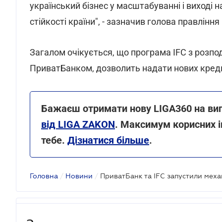
український бізнес у масштабуванні і виході н
стійкості країни", - зазначив голова правлін
Загалом очікується, що програма IFC з розпод
ПриватБанком, дозволить надати нових кредит
Бажаєш отримати нову LIGA360 на ви
від LIGA ZAKON
. Максимум корисних і
тебе.
Дізнатися більше
.
Головна
/
Новини
/