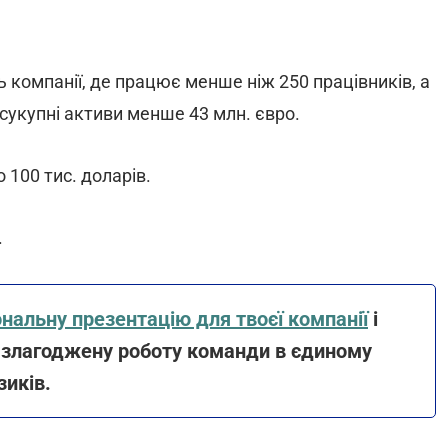
омпанії, де працює менше ніж 250 працівників, а
 сукупні активи менше 43 млн. євро.
 100 тис. доларів.
.
нальну презентацію для твоєї компанії
і
й злагоджену роботу команди в єдиному
зиків.