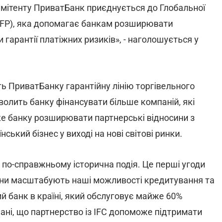
-емітенту ПриватБанк приєднується до Глобальної
TFP), яка допомагає банкам розширювати
 гарантії платіжних ризиків», - наголошується у
ь ПриватБанку гарантійну лінію торгівельного
волить банку фінансувати більше компаній, які
е банку розширювати партнерські відносини з
ький бізнес у виході на нові світові ринки.
 по-справжньому історична подія. Це перші угоди
они масштабують наші можливості кредитування та
й банк в країні, який обслуговує майже 60%
нані, що партнерство із IFC допоможе підтримати