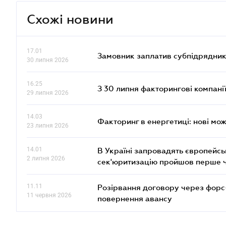
Схожі новини
17.01
Замовник заплатив субпідрядник
30 липня 2026
16.25
З 30 липня факторингові компані
29 липня 2026
14.03
Факторинг в енергетиці: нові мож
23 липня 2026
14.01
В Україні запровадять європейсь
2 липня 2026
сек'юритизацію пройшов перше 
11.11
Розірвання договору через форс
11 червня 2026
повернення авансу