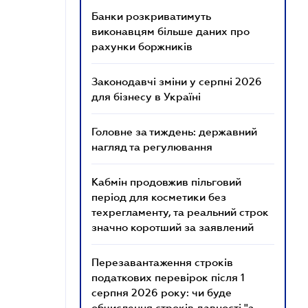
Банки розкриватимуть
виконавцям більше даних про
рахунки боржників
Законодавчі зміни у серпні 2026
для бізнесу в Україні
Головне за тиждень: державний
нагляд та регулювання
Кабмін продовжив пільговий
період для косметики без
техрегламенту, та реальний строк
значно коротший за заявлений
Перезавантаження строків
податкових перевірок після 1
серпня 2026 року: чи буде
обчислення строків давності "з