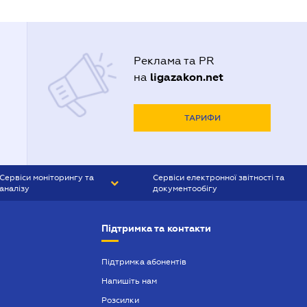
Реклама та PR
ligazakon.net
на
ТАРИФИ
Сервіси моніторингу та
Сервіси електронної звітності та
аналізу
документообігу
CONTR AGENT
Liga:REPORT
Підтримка та контакти
SMS-МАЯК
VERDICTUM
Підтримка абонентів
Напишіть нам
SEMANTRUM
Розсилки
SMS-МАЯК ІПОТЕКА