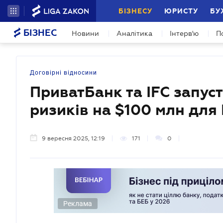
БІЗНЕСУ
ЮРИСТУ
БУ
БІЗНЕС
Новини
Аналітика
Інтерв'ю
П
Договірні відносини
ПриватБанк та IFC запус
ризиків на $100 млн для
9 вересня 2025, 12:19
171
0
Реклама