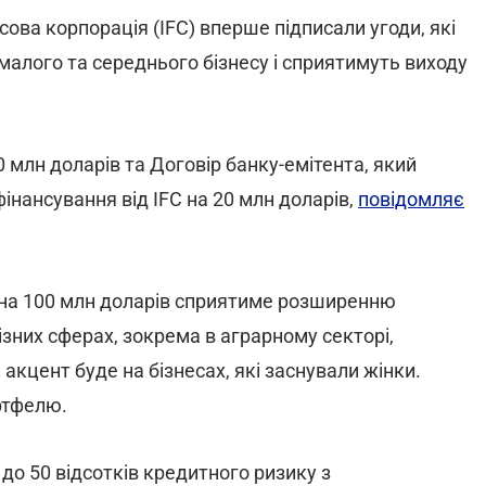
ва корпорація (IFC) вперше підписали угоди, які
алого та середнього бізнесу і сприятимуть виходу
0 млн доларів та Договір банку-емітента, який
інансування від IFC на 20 млн доларів,
повідомляє
в на 100 млн доларів сприятиме розширенню
ізних сферах, зокрема в аграрному секторі,
акцент буде на бізнесах, які заснували жінки.
ртфелю.
 до 50 відсотків кредитного ризику з