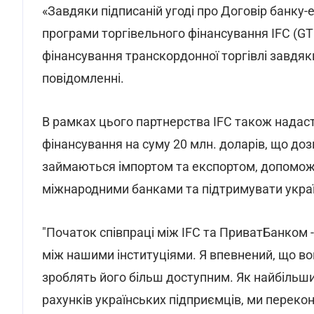
«Завдяки підписаній угоді про Договір банку
програми торгівельного фінансування IFC (G
фінансування транскордонної торгівлі завдяки
повідомленні.
В рамках цього партнерства IFC також надаст
фінансування на суму 20 млн. доларів, що доз
займаються імпортом та експортом, допомож
міжнародними банками та підтримувати українс
"Початок співпраці між IFC та ПриватБанком -
між нашими інституціями. Я впевнений, що в
зроблять його більш доступним. Як найбільши
рахунків українських підприємців, ми переко