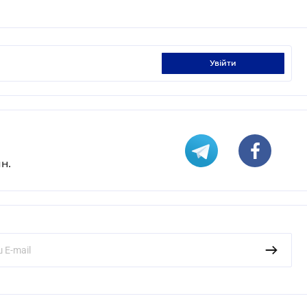
увійти
н.