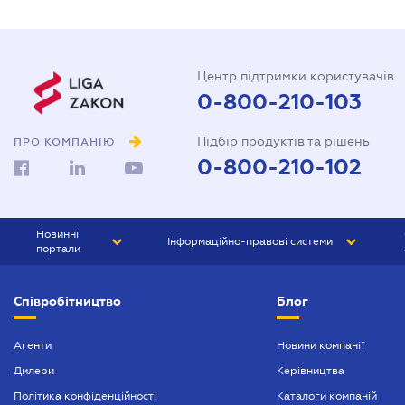
Центр підтримки користувачів
0-800-210-103
Підбір продуктів та рішень
ПРО КОМПАНІЮ
0-800-210-102
Новинні
Інформаційно-правові системи
портали
ЮРЛІГА
Право України
Співробітництво
Блог
БІЗНЕС
ГРАНД
БУХГАЛТЕР.ua
ПРАЙМ
Агенти
Новини компанії
Дилери
Керівництва
БУХГАЛТЕР ПРОФ
Політика конфіденційності
Каталоги компаній
ЮРИСТ ПРОФ