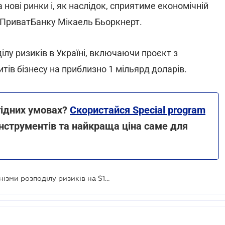
а нові ринки і, як наслідок, сприятиме економічній
ня ПриватБанку Мікаель Бьоркнерт.
ілу ризиків в Україні, включаючи проєкт з
ів бізнесу на приблизно 1 мільярд доларів.
гідних умовах?
Скористайся Special program
нструментів та найкраща ціна саме для
ПриватБанк та IFC запустили механізми розподілу ризиків на $100 млн для МСП