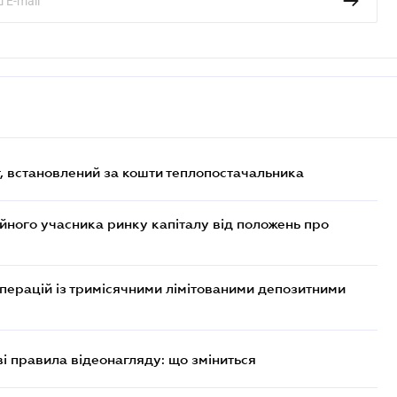
, встановлений за кошти теплопостачальника
ійного учасника ринку капіталу від положень про
операцій із тримісячними лімітованими депозитними
ві правила відеонагляду: що зміниться