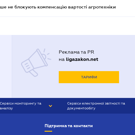
ше не блокують компенсацію вартості агротехніки
Реклама та PR
ligazakon.net
на
ТАРИФИ
Сервіси моніторингу та
Сервіси електронної звітності та
аналізу
документообігу
CONTR AGENT
Liga:REPORT
Підтримка та контакти
SMS-МАЯК