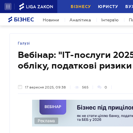
БІЗНЕСУ
ЮРИСТУ
БУ
БІЗНЕС
Новини
Аналітика
Інтерв'ю
П
Галузі
Вебінар: "ІТ-послуги 202
обліку, податкові ризики
17 вересня 2025, 09:38
565
0
Реклама