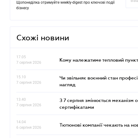
Щопонеділка отримуйте weekly-digest про ключові події
бізнесу
Схожі новини
17.05
Кому належатиме тепловий пункт
7 серпня 2026
15.10
Чи звільняє воєнний стан профес
7 серпня 2026
нагляд
13.40
З 7 серпня змінюється механізм 
7 серпня 2026
сертифікатами
14.04
Тютюнові компанії чекають на но
6 серпня 2026