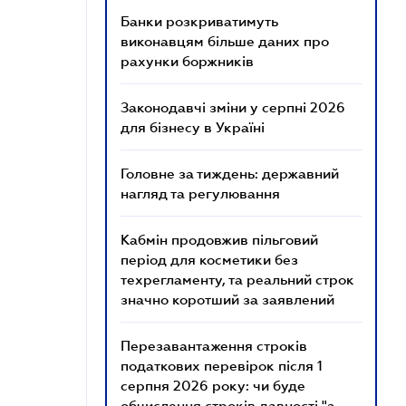
Банки розкриватимуть
виконавцям більше даних про
рахунки боржників
Законодавчі зміни у серпні 2026
для бізнесу в Україні
Головне за тиждень: державний
нагляд та регулювання
Кабмін продовжив пільговий
період для косметики без
техрегламенту, та реальний строк
значно коротший за заявлений
Перезавантаження строків
податкових перевірок після 1
серпня 2026 року: чи буде
обчислення строків давності "з