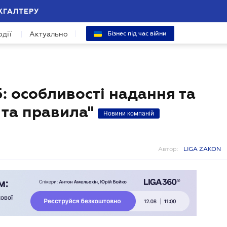
ХГАЛТЕРУ
одії
Актуально
Бізнес під час війни
5: особливості надання та
 та правила"
Новини компаній
Автор:
LIGA ZAKON