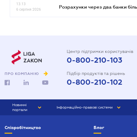
13.13
Розрахунки через два банки біль
6 серпня 2026
Центр підтримки користувачів
0-800-210-103
Підбір продуктів та рішень
ПРО КОМПАНІЮ
0-800-210-102
Новинні
Інформаційно-правові системи
портали
ЮРЛІГА
Право України
Співробітництво
Блог
БІЗНЕС
ГРАНД