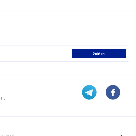
увійти
н.