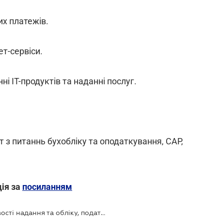
их платежів.
т-сервіси.
і IT-продуктів та наданні послуг.
т з питаннь бухобліку та оподаткування, CAP,
ція за
посиланням
Вебінар: "ІТ-послуги 2025: особливості надання та обліку, податкові ризики та правила"