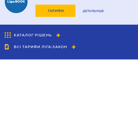
ТАРИФИ
ДЕТАЛЬНІШЕ
КАТАЛОГ РІШЕНЬ
ВСІ ТАРИФИ ЛІГА:ЗАКОН
Співробітництво
Агенти
Дилери
Політика конфіденційності
Умови використання сайту
Реклама
Блог
Новини компанії