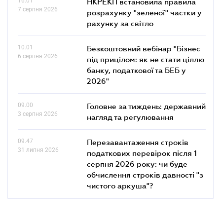
16.01
НКРЕКП встановила правила
7 серпня 2026
розрахунку "зеленої" частки у
рахунку за світло
10.01
Безкоштовний вебінар "Бізнес
6 серпня 2026
під прицілом: як не стати ціллю
банку, податкової та БЕБ у
2026"
09.00
Головне за тиждень: державний
3 серпня 2026
нагляд та регулювання
09.47
Перезавантаження строків
31 липня 2026
податкових перевірок після 1
серпня 2026 року: чи буде
обчислення строків давності "з
чистого аркуша"?