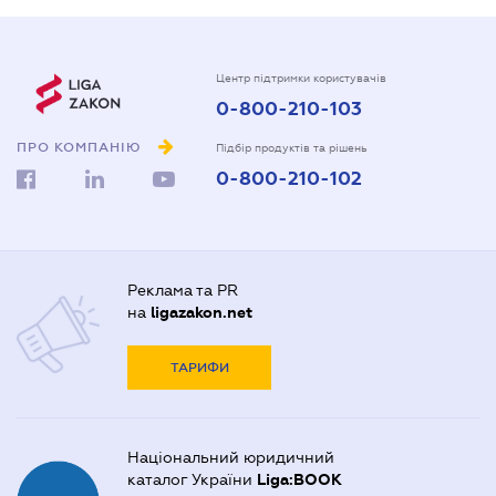
Центр підтримки користувачів
0-800-210-103
ПРО КОМПАНІЮ
Підбір продуктів та рішень
0-800-210-102
Реклама та PR
на
ligazakon.net
ТАРИФИ
Національний юридичний
каталог України
Liga:BOOK