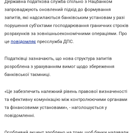
Державна податкова служба спільно з Нацбанком
запроваджують оновлений підхід до формування
запитів, які надсилаються банківським установам у разі
порушення суб'єктами господарювання граничних строків
розрахунків за зовнішньоекономічними операціями. Про
це
повідомляє
пресслужба ДПС.
Податківці зазначають, що нова структура запитів
розроблена з урахуванням вимог щодо збереження
банківської таємниці.
«Це забезпечить належний рівень правової визначеності
та ефективну комунікацію між контролюючими органами
та фінансовими установами», - наголошується у
повідомленні.
Особливий акцент зроблено на тому, щоб банки надавали