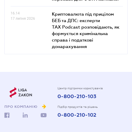
16.14
Криптовалюта під прицілом
17 липня 2026
БЕБ та ДПС: експерти
TAX Podcast розповідають, як
формується кримінальна
справа і податкові
донарахування
Центр підтримки користувачів
0-800-210-103
ПРО КОМПАНІЮ
Підбір продуктів та рішень
0-800-210-102