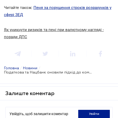
Читайте також:
Пеня за порушення строків розрахунків у
сфері ЗЕД
Як уникнути ризиків та пені при валютному нагляді -
поради ДПС
Головна
/
Новини
/
Податкова та Нацбанк оновили підхід до комунікації з банками щодо валютного нагляду
Залиште коментар
Увійдіть, щоб залишити коментар
увійти