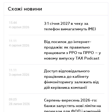
Схожі новини
15.44
З 1 січня 2027 в чеку за
4 серпня 2026
телефон вимагатимуть IMEI
11.11
Від посилок до інтернет-
4 серпня 2026
продажів: як правильно
працювати з РРО та ПРРО – у
новому випуску TAX Podcast
11.11
Доступ відповідального
3 серпня 2026
працівника до кабінету
фінмоніторингу залежить від
дій керівника компанії
09.05
Серпень-вересень 2026-го:
28 липня 2026
банки запустять нові ліміти на
перекази для ФОП і компаній