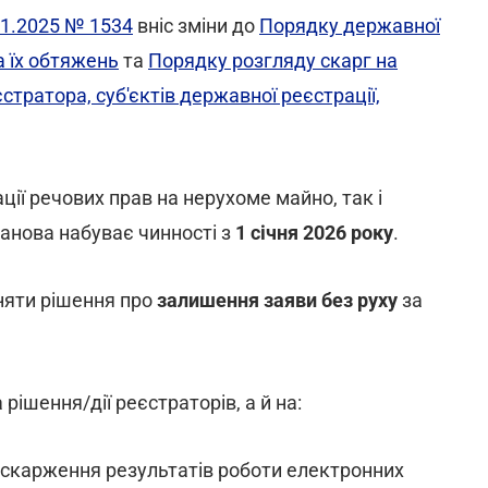
11.2025 № 1534
вніс зміни до
Порядку державної
а їх обтяжень
та
Порядку розгляду скарг на
стратора, суб'єктів державної реєстрації,
ії речових прав на нерухоме майно, так і
анова набуває чинності з
1 січня 2026 року
.
няти рішення про
залишення заяви без руху
за
ішення/дії реєстраторів, а й на:
скарження результатів роботи електронних