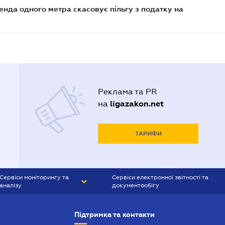
енда одного метра скасовує пільгу з податку на
Реклама та PR
ligazakon.net
на
ТАРИФИ
Сервіси моніторингу та
Сервіси електронної звітності та
аналізу
документообігу
CONTR AGENT
Liga:REPORT
Підтримка та контакти
SMS-МАЯК