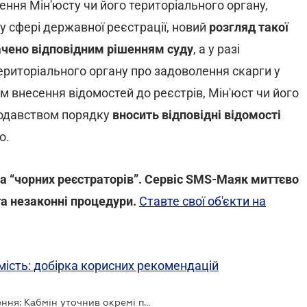
ення Мін'юсту чи його територіального органу,
у сфері державної реєстрації, новий
розгляд такої
ачено відповідним рішенням суду
, а у разі
ериторіального органу про задоволення скарги у
м внесення відомостей до реєстрів, Мін'юст чи його
нодавством порядку
вносить відповідні відомості
о.
та “чорних реєстраторів”. Сервіс SMS-Маяк миттєво
 та незаконні процедури.
Ставте свої об'єкти на
мість: добірка корисних рекомендацій
Реєстрація нерухомості та оскарження: Кабмін уточнив окремі процедури з 1 січня 2026 року