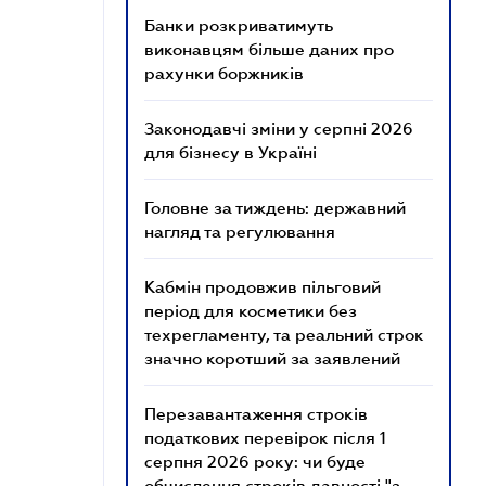
Банки розкриватимуть
виконавцям більше даних про
рахунки боржників
Законодавчі зміни у серпні 2026
для бізнесу в Україні
Головне за тиждень: державний
нагляд та регулювання
Кабмін продовжив пільговий
період для косметики без
техрегламенту, та реальний строк
значно коротший за заявлений
Перезавантаження строків
податкових перевірок після 1
серпня 2026 року: чи буде
обчислення строків давності "з