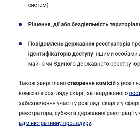
систем).
Рішення, дії або бездіяльність територіал
Повідомлень державних реєстраторів
про
ідентифікаторів доступу
іншими особами 
майно чи Єдиного державного реєстру юр
Також закріплено
створення комісій
з розгля
комісію з розгляду скарг, затвердженого
пос
забезпечення участі у розгляді скарги у сфе
реєстратора, суб'єкта державної реєстрації у
адміністративну процедуру
.