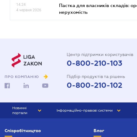
14.24
Пастка для власників складів: ор
4 червня 2026
нерухомість
Центр підтримки користувачів
0-800-210-103
Підбір продуктів та рішень
ПРО КОМПАНІЮ
0-800-210-102
Новинні
Інформаційно-правові системи
портали
ЮРЛІГА
Право України
Співробітництво
Блог
БІЗНЕС
ГРАНД