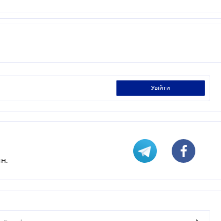
увійти
н.