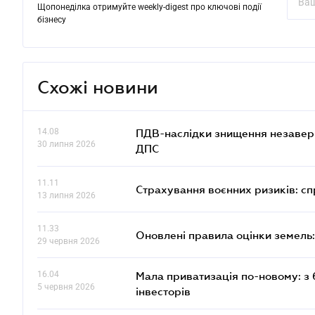
Щопонеділка отримуйте weekly-digest про ключові події
бізнесу
Схожі новини
14.08
ПДВ-наслідки знищення незаверше
30 липня 2026
ДПС
11.11
Страхування воєнних ризиків: с
13 липня 2026
11.33
Оновлені правила оцінки земель:
29 червня 2026
16.04
Мала приватизація по-новому: з 
5 червня 2026
інвесторів