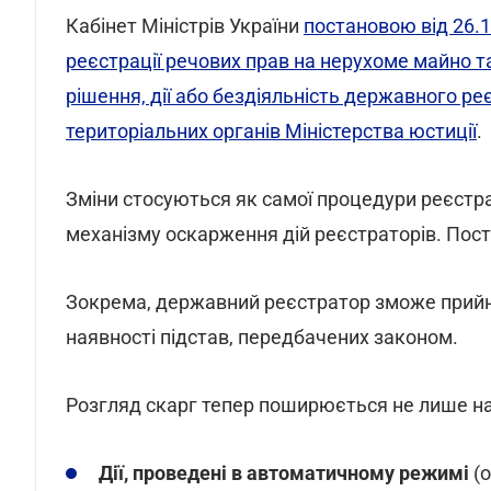
Кабінет Міністрів України
постановою від 26.
реєстрації речових прав на нерухоме майно т
рішення, дії або бездіяльність державного реє
територіальних органів Міністерства юстиції
.
Зміни стосуються як самої процедури реєстрац
механізму оскарження дій реєстраторів. Пост
Зокрема, державний реєстратор зможе прий
наявності підстав, передбачених законом.
Розгляд скарг тепер поширюється не лише на р
Дії, проведені в автоматичному режимі
(о