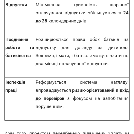
Відпустки
Мінімальна тривалість щорічної
оплачуваної відпустки збільшується
з 24
до 28
календарних днів.
Поєднання
Розширюються права обох батьків на
роботи та
відпустку для догляду за дитиною.
батьківства
Зокрема, і мати, і батько зможуть взяти по
два місяці оплачуваної відпустки.
Інспекція
Реформується система нагляду:
праці
впроваджується
ризик-орієнтований підхід
до перевірок
з фокусом на запобігання
порушенням.
Крім того, проектом передбачено підвищену оплату за