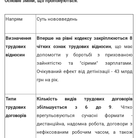
Основні зміни, що пропонуються:
Напрям
Суть нововведень
Визначення
Вперше на рівні кодексу закріплюються
8
трудових
чітких ознак трудових відносин
, що має
відносин
допомогти у боротьбі з прихованою
зайнятістю та "сірими" зарплатами.
Очікуваний ефект від детінізації - 43 млрд
грн на рік.
Типи
Кількість видів трудових договорів
трудових
збільшується з 6 до 9
. Чітко
договорів
врегульовуються сучасні формати -
дистанційна, надомна робота, договори з
нефіксованим робочим часом, а також