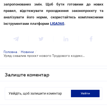
запропонованих змін. Щоб бути готовими до нових
правил, відстежувати проходження законопроєкту та
аналізувати його норми, скористайтесь комплексними
інструментами платформи
LIGA360
.
Головна
/
Новини
/
Уряд схвалив проєкт нового Трудового кодексу: що зміниться для працівників та роботодавців
Залиште коментар
Увійдіть, щоб залишити коментар
увійти