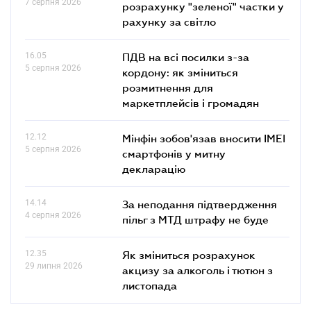
7 серпня 2026
розрахунку "зеленої" частки у
рахунку за світло
16.05
ПДВ на всі посилки з-за
5 серпня 2026
кордону: як зміниться
розмитнення для
маркетплейсів і громадян
12.12
Мінфін зобов'язав вносити IMEI
5 серпня 2026
смартфонів у митну
декларацію
14.14
За неподання підтвердження
4 серпня 2026
пільг з МТД штрафу не буде
12.35
Як зміниться розрахунок
29 липня 2026
акцизу за алкоголь і тютюн з
листопада