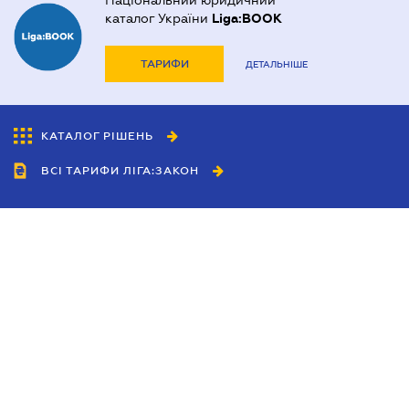
Національний юридичний
каталог України
Liga:BOOK
ТАРИФИ
ДЕТАЛЬНІШЕ
КАТАЛОГ РІШЕНЬ
ВСІ ТАРИФИ ЛІГА:ЗАКОН
Співробітництво
Агенти
Дилери
Політика конфіденційності
Умови використання сайту
Реклама
Блог