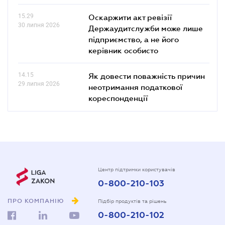
15.29
Оскаржити акт ревізії
30 липня 2026
Держаудитслужби може лише
підприємство, а не його
керівник особисто
14.15
Як довести поважність причин
29 липня 2026
неотримання податкової
кореспонденції
Центр підтримки користувачів
0-800-210-103
ПРО КОМПАНІЮ
Підбір продуктів та рішень
0-800-210-102