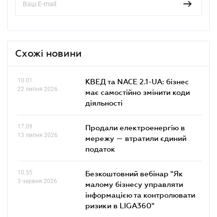
Схожі новини
10.01
КВЕД та NACE 2.1-UA: бізнес
22 липня 2026
має самостійно змінити коди
діяльності
17.09
Продали електроенергію в
13 липня 2026
мережу — втратили єдиний
податок
10.55
Безкоштовний вебінар "Як
3 червня 2026
малому бізнесу управляти
інформацією та контролювати
ризики в LIGA360"