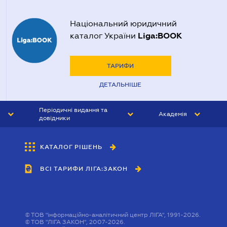
Національний юридичний
Liga:BOOK
каталог України
ТАРИФИ
ДЕТАЛЬНІШЕ
Періодичні видання та
Академія
довідники
ЮРИСТ&ЗАКОН
АКАДЕМІЯ ЛІГА:ЗАКОН
КАТАЛОГ РІШЕНЬ
БУХГАЛТЕР&ЗАКОН
ВСІ ТАРИФИ ЛІГА:ЗАКОН
ВІСНИК МСФЗ
ІНТЕРБУХ
ОСОБИСТИЙ ЕКСПЕРТ
©
ТОВ "інформаційно-аналітичний центр ЛІГА", 1991-2026.
©
ТОВ "ЛІГА ЗАКОН", 2007-2026.