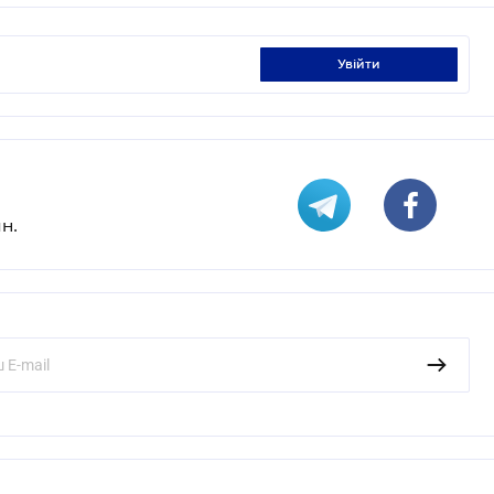
увійти
н.