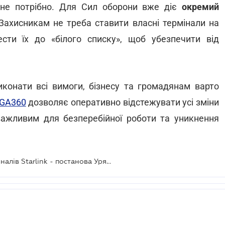
не потрібно. Для Сил оборони вже діє
окремий
 Захисникам не треба ставити власні термінали на
ести їх до «білого списку», щоб убезпечити від
конати всі вимоги, бізнесу та громадянам варто
IGA360
дозволяє оперативно відстежувати усі зміни
важливим для безперебійної роботи та уникнення
Впроваджується верифікація терміналів Starlink - постанова Уряду