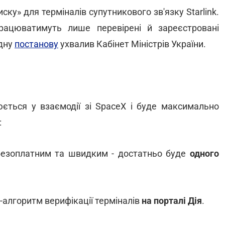
ску» для терміналів супутникового зв'язку Starlink.
рацюватимуть лише перевірені й зареєстровані
ідну
постанову
ухвалив Кабінет Міністрів України.
люється у взаємодії зі SpaceX і буде максимально
:
безоплатним та швидким - достатньо буде
одного
алгоритм верифікації терміналів
на порталі Дія
.