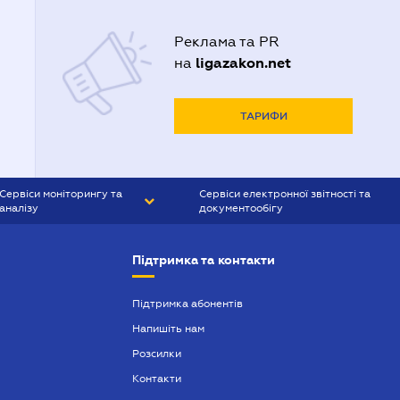
Реклама та PR
ligazakon.net
на
ТАРИФИ
Сервіси моніторингу та
Сервіси електронної звітності та
аналізу
документообігу
CONTR AGENT
Liga:REPORT
Підтримка та контакти
SMS-МАЯК
VERDICTUM
Підтримка абонентів
Напишіть нам
SEMANTRUM
Розсилки
SMS-МАЯК ІПОТЕКА
Контакти