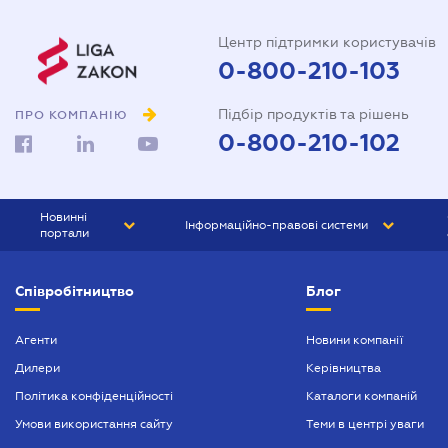
Центр підтримки користувачів
0-800-210-103
Підбір продуктів та рішень
ПРО КОМПАНІЮ
0-800-210-102
Новинні
Інформаційно-правові системи
портали
ЮРЛІГА
Право України
Співробітництво
Блог
БІЗНЕС
ГРАНД
БУХГАЛТЕР.ua
ПРАЙМ
Агенти
Новини компанії
Дилери
Керівництва
БУХГАЛТЕР ПРОФ
Політика конфіденційності
Каталоги компаній
ЮРИСТ ПРОФ
Умови використання сайту
Теми в центрі уваги
ЮРИСТ