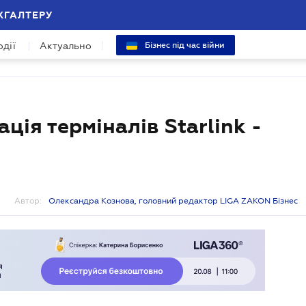
ХГАЛТЕРУ
одії
Актуально
Бізнес під час війни
ія терміналів Starlink -
Автор:
Олександра Кознова, головний редактор LIGA ZAKON Бізнес