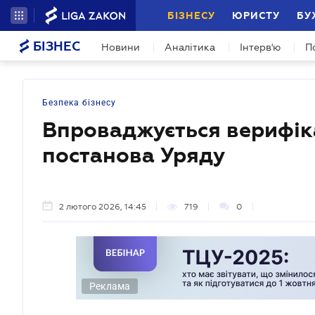
БІЗНЕСУ
ЮРИСТУ
БУ
БІЗНЕС
Новини
Аналітика
Інтерв'ю
П
Безпека бізнесу
Впроваджується верифікац
постанова Уряду
2 лютого 2026, 14:45
719
0
Реклама