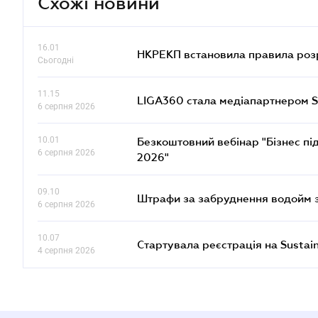
Схожі новини
16.01
НКРЕКП встановила правила розра
Сьогодні
11.15
LIGA360 стала медіапартнером S
6 серпня 2026
10.01
Безкоштовний вебінар "Бізнес під
6 серпня 2026
2026"
09.10
Штрафи за забруднення водойм зр
6 серпня 2026
10.07
Стартувала реєстрація на Sustai
4 серпня 2026