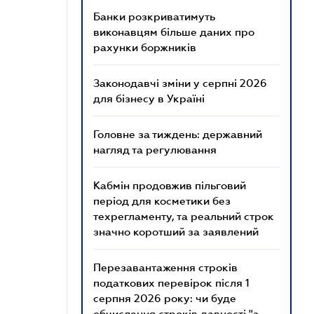
Банки розкриватимуть
виконавцям більше даних про
рахунки боржників
Законодавчі зміни у серпні 2026
для бізнесу в Україні
Головне за тиждень: державний
нагляд та регулювання
Кабмін продовжив пільговий
період для косметики без
техрегламенту, та реальний строк
значно коротший за заявлений
Перезавантаження строків
податкових перевірок після 1
серпня 2026 року: чи буде
обчислення строків давності "з