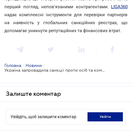
перший погляд, непов'язаними контрагентами.
LIGA360
надає комплексні інструменти для перевірки партнерів
на наявність у глобальних санкційних реєстрах, що
допомагає уникнути репутаційних та фінансових втрат.
Головна
/
Новини
/
Україна запровадила санкції проти осіб та компаній, причетних до діяльності "тіньового" танкерного флоту й кібератак
Залиште коментар
Увійдіть, щоб залишити коментар
увійти