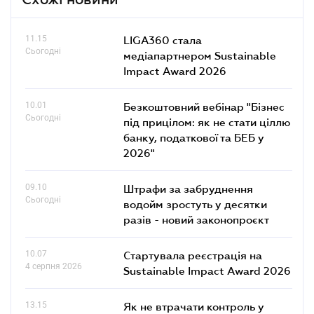
11.15
LIGA360 стала
Сьогодні
медіапартнером Sustainable
Impact Award 2026
10.01
Безкоштовний вебінар "Бізнес
Сьогодні
під прицілом: як не стати ціллю
банку, податкової та БЕБ у
2026"
09.10
Штрафи за забруднення
Сьогодні
водойм зростуть у десятки
разів - новий законопроєкт
10.07
Стартувала реєстрація на
4 серпня 2026
Sustainable Impact Award 2026
13.15
Як не втрачати контроль у