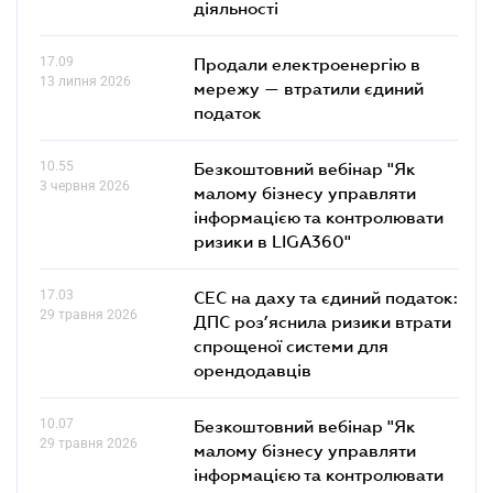
діяльності
17.09
Продали електроенергію в
13 липня 2026
мережу — втратили єдиний
податок
10.55
Безкоштовний вебінар "Як
3 червня 2026
малому бізнесу управляти
інформацією та контролювати
ризики в LIGA360"
17.03
СЕС на даху та єдиний податок:
29 травня 2026
ДПС роз’яснила ризики втрати
спрощеної системи для
орендодавців
10.07
Безкоштовний вебінар "Як
29 травня 2026
малому бізнесу управляти
інформацією та контролювати