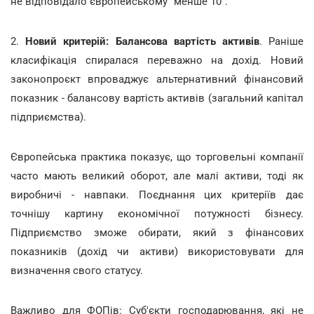
не відповідало європейському "менше 10".
2.
Новий критерій: Балансова вартість активів
. Раніше
класифікація спиралася переважно на дохід. Новий
законопроєкт впроваджує альтернативний фінансовий
показник - балансову вартість активів (загальний капітал
підприємства).
Європейська практика показує, що торговельні компанії
часто мають великий оборот, але малі активи, тоді як
виробничі - навпаки. Поєднання цих критеріїв дає
точнішу картину економічної потужності бізнесу.
Підприємство зможе обирати, який з фінансових
показників (дохід чи активи) використовувати для
визначення свого статусу.
Важливо для ФОПів: Суб'єкти господарювання, які не