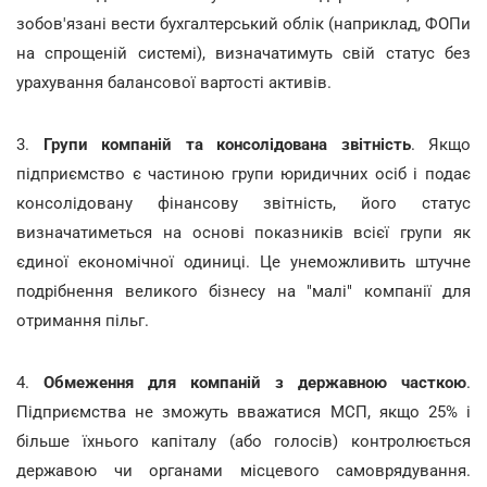
зобов'язані вести бухгалтерський облік (наприклад, ФОПи
на спрощеній системі), визначатимуть свій статус без
урахування балансової вартості активів.
3.
Групи компаній та консолідована звітність
. Якщо
підприємство є частиною групи юридичних осіб і подає
консолідовану фінансову звітність, його статус
визначатиметься на основі показників всієї групи як
єдиної економічної одиниці. Це унеможливить штучне
подрібнення великого бізнесу на "малі" компанії для
отримання пільг.
4.
Обмеження для компаній з державною часткою
.
Підприємства не зможуть вважатися МСП, якщо 25% і
більше їхнього капіталу (або голосів) контролюється
державою чи органами місцевого самоврядування.