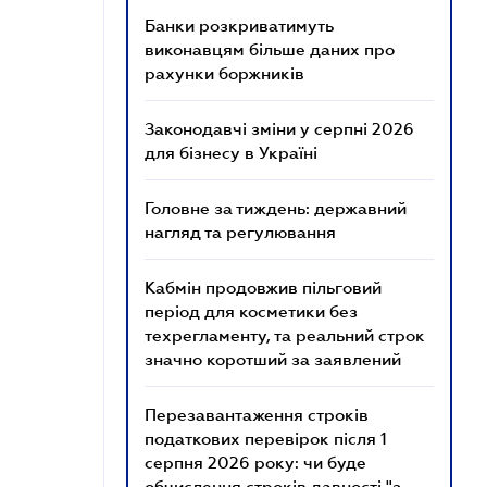
Банки розкриватимуть
виконавцям більше даних про
рахунки боржників
Законодавчі зміни у серпні 2026
для бізнесу в Україні
Головне за тиждень: державний
нагляд та регулювання
Кабмін продовжив пільговий
період для косметики без
техрегламенту, та реальний строк
значно коротший за заявлений
Перезавантаження строків
податкових перевірок після 1
серпня 2026 року: чи буде
обчислення строків давності "з