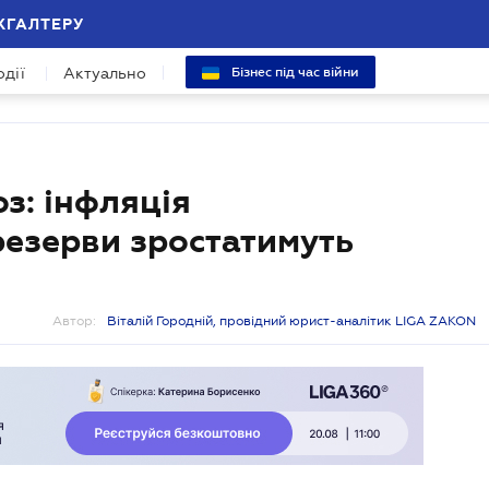
ХГАЛТЕРУ
одії
Актуально
Бізнес під час війни
з: інфляція
резерви зростатимуть
Автор:
Віталій Городній, провідний юрист-аналітик LIGA ZAKON