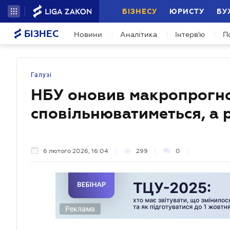
БІЗНЕСУ
ЮРИСТУ
БУ
БІЗНЕС
Новини
Аналітика
Інтерв'ю
П
Галузі
НБУ оновив макропрогно
сповільнюватиметься, а 
6 лютого 2026, 16:04
299
0
Реклама