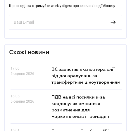
Щопонеділка отримуйте weekly-digest про ключові події бізнесу
Схожі новини
17.00
ВС захистив експортера олії
5 серпня 2026
від донарахувань за
трансфертним ціноутворенням
16.05
ПДВ на всі посилки з-за
5 серпня 2026
кордону: як зміниться
розмитнення для
маркетплейсів і громадян
15.01
Безкоштовний вебінар "Бізнес