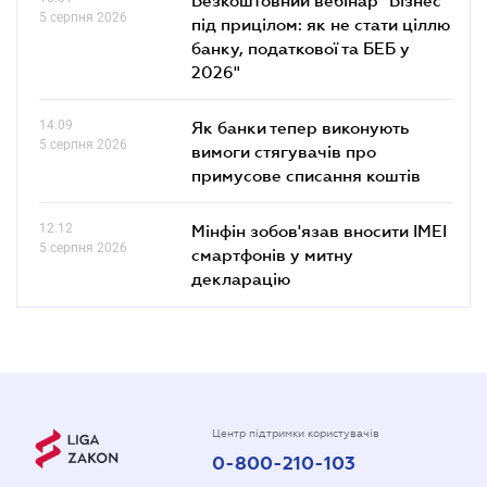
5 серпня 2026
під прицілом: як не стати ціллю
банку, податкової та БЕБ у
2026"
14.09
Як банки тепер виконують
5 серпня 2026
вимоги стягувачів про
примусове списання коштів
12.12
Мінфін зобов'язав вносити IMEI
5 серпня 2026
смартфонів у митну
декларацію
Центр підтримки користувачів
0-800-210-103