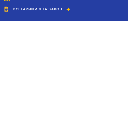
ВСІ ТАРИФИ ЛІГА:ЗАКОН
Співробітництво
Агенти
Дилери
Політика конфіденційності
Умови використання сайту
Реклама
Блог
Новини компанії
Керівництва
Каталоги компаній
Теми в центрі уваги
Підтримка та контакти