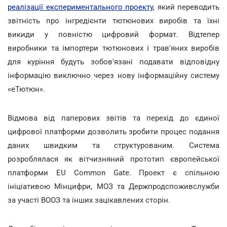
реалізації експериментального проекту
, який переводить
звітність про інгредієнти тютюнових виробів та їхні
викиди у повністю цифровий формат. Відтепер
виробники та імпортери тютюнових і трав'яних виробів
для куріння будуть зобов'язані подавати відповідну
інформацію виключно через нову інформаційну систему
«еТютюн».
Відмова від паперових звітів та перехід до єдиної
цифрової платформи дозволить зробити процес подання
даних швидким та структурованим. Система
розроблялася як вітчизняний прототип європейської
платформи EU Common Gate. Проект є спільною
ініціативою Мінцифри, МОЗ та Держпродспоживслужби
за участі ВООЗ та інших зацікавлених сторін.