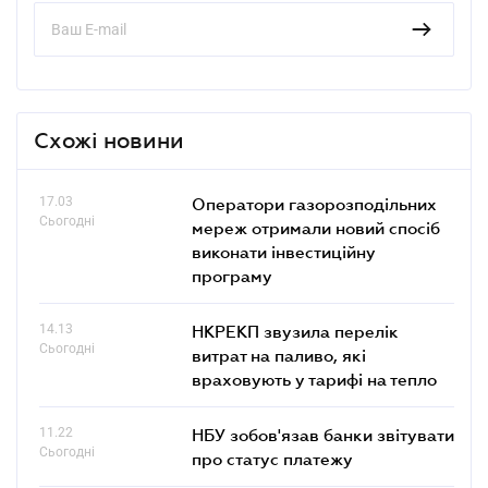
Схожі новини
17.03
Оператори газорозподільних
Сьогодні
мереж отримали новий спосіб
виконати інвестиційну
програму
14.13
НКРЕКП звузила перелік
Сьогодні
витрат на паливо, які
враховують у тарифі на тепло
11.22
НБУ зобов'язав банки звітувати
Сьогодні
про статус платежу