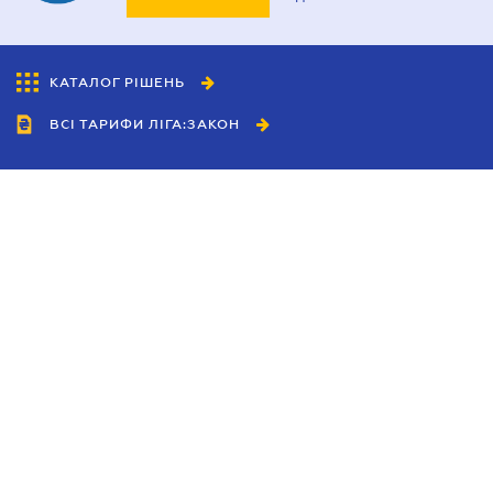
КАТАЛОГ РІШЕНЬ
ВСІ ТАРИФИ ЛІГА:ЗАКОН
Співробітництво
Агенти
Дилери
Політика конфіденційності
Умови використання сайту
Реклама
Блог
Новини компанії
Керівництва