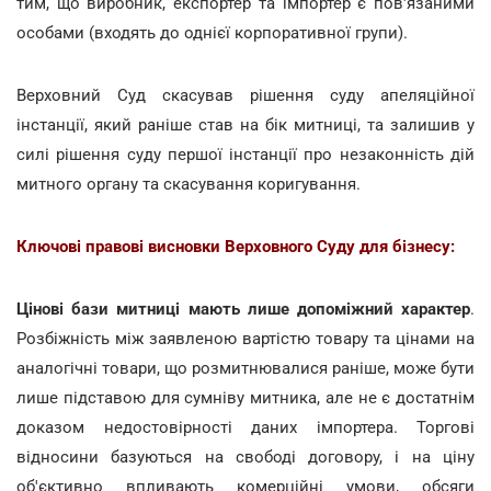
тим, що виробник, експортер та імпортер є пов'язаними
особами (входять до однієї корпоративної групи).
Верховний Суд скасував рішення суду апеляційної
інстанції, який раніше став на бік митниці, та залишив у
силі рішення суду першої інстанції про незаконність дій
митного органу та скасування коригування.
Ключові правові висновки Верховного Суду для бізнесу:
Цінові бази митниці мають лише допоміжний характер
.
Розбіжність між заявленою вартістю товару та цінами на
аналогічні товари, що розмитнювалися раніше, може бути
лише підставою для сумніву митника, але не є достатнім
доказом недостовірності даних імпортера. Торгові
відносини базуються на свободі договору, і на ціну
об'єктивно впливають комерційні умови, обсяги