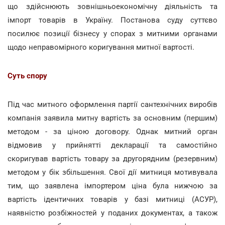
що здійснюють зовнішньоекономічну діяльність та
імпорт товарів в Україну. Постанова суду суттєво
посилює позиції бізнесу у спорах з митними органами
щодо неправомірного коригування митної вартості.
Суть спору
Під час митного оформлення партії сантехнічних виробів
компанія заявила митну вартість за основним (першим)
методом - за ціною договору. Однак митний орган
відмовив у прийнятті декларації та самостійно
скоригував вартість товару за другорядним (резервним)
методом у бік збільшення. Свої дії митниця мотивувала
тим, що заявлена імпортером ціна була нижчою за
вартість ідентичних товарів у базі митниці (АСУР),
наявністю розбіжностей у поданих документах, а також