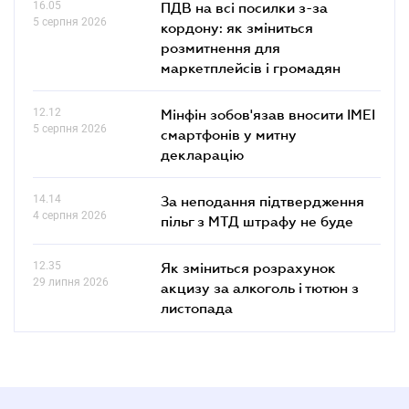
16.05
ПДВ на всі посилки з-за
5 серпня 2026
кордону: як зміниться
розмитнення для
маркетплейсів і громадян
12.12
Мінфін зобов'язав вносити IMEI
5 серпня 2026
смартфонів у митну
декларацію
14.14
За неподання підтвердження
4 серпня 2026
пільг з МТД штрафу не буде
12.35
Як зміниться розрахунок
29 липня 2026
акцизу за алкоголь і тютюн з
листопада