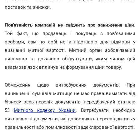
поставок та знижки.
Пов'язаність компаній не свідчить про заниження ціни
.
Той факт, що продавець і покупець є пов'язаними
особами, сам по собі не є підставою для відмови у
визнанні митної вартості. Митний орган зобов'язаний
письмово та доказово обґрунтувати, яким чином цей
взаємозв'язок вплинув на формування ціни товару.
Обмеження щодо витребування документів. При
виникненні сумнівів митниця не має права вимагати від
бізнесу весь перелік документів, передбачений статтею
53
Митного кодексу України
. Витребувати необхідно
виключно ті документи, які дозволяють пересвідчитись у
правильності або помилковості задекларованої вартості.