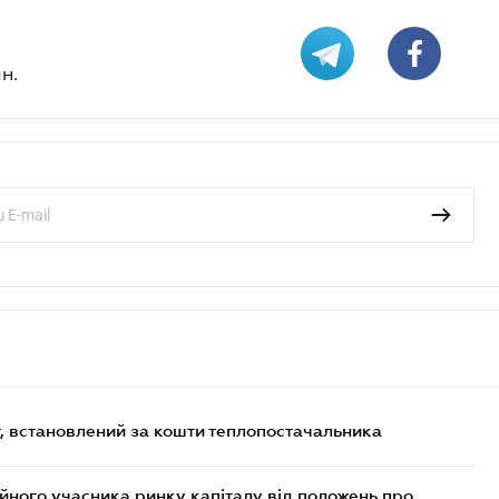
н.
, встановлений за кошти теплопостачальника
ійного учасника ринку капіталу від положень про