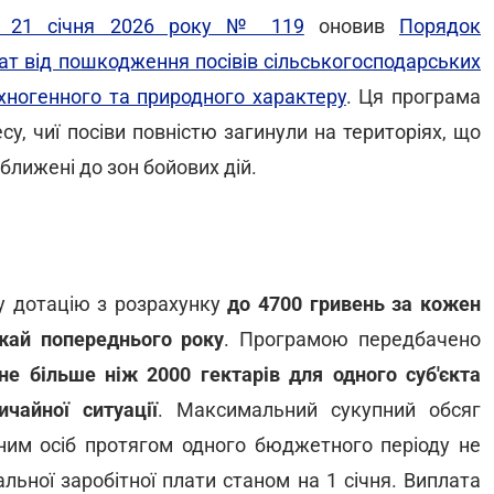
д 21 січня 2026 року № 119
оновив
Порядок
ат від пошкодження посівів сільськогосподарських
хногенного та природного характеру
. Ця програма
су, чиї посіви повністю загинули на територіях, що
ближені до зон бойових дій.
у дотацію з розрахунку
до 4700 гривень за кожен
ожай попереднього року
. Програмою передбачено
е більше ніж 2000 гектарів для одного суб'єкта
чайної ситуації
. Максимальний сукупний обсяг
 ним осіб протягом одного бюджетного періоду не
льної заробітної плати станом на 1 січня. Виплата