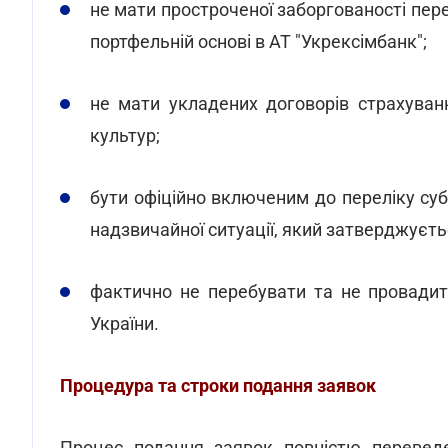
не мати простроченої заборгованості пер
портфельній основі в АТ "Укрексімбанк";
не мати укладених договорів страхуван
культур;
бути офіційно включеним до переліку су
надзвичайної ситуації, який затверджуєть
фактично не перебувати та не провадит
України.
Процедура та строки подання заявок
Процес подання заявок повністю перевед