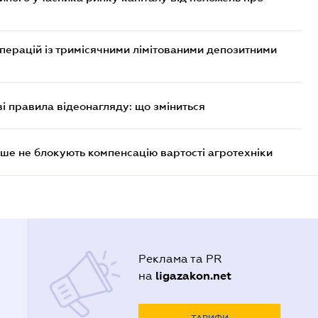
операцій із тримісячними лімітованими депозитними
ві правила відеонагляду: що зміниться
ше не блокують компенсацію вартості агротехніки
Реклама та PR
ligazakon.net
на