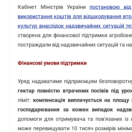
Кабінет Міністрів України
постановою ві
використання коштів для відшкодування втр
культур внаслідок надзвичайних ситуацій те
створена для фінансової підтримки агробізне
постраждали від надзвичайних ситуацій та на
Фінансові умови підтримки
Уряд надаватиме підприємцям безповоротн
гектар повністю втрачених посівів під ур
ліміт:
компенсація виплачується на площу н
господарювання за кожен випадок надзви
допомоги для отримувача та пов'язаних із
може перевищувати 10 тисяч розмірів мініма