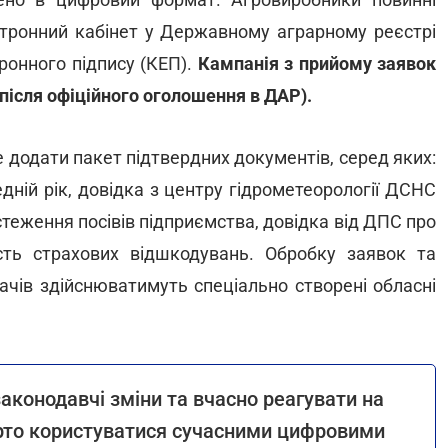
ктронний кабінет у Державному аграрному реєстрі
ронного підпису (КЕП).
Кампанія з прийому заявок
(після офіційного оголошення в ДАР).
е додати пакет підтвердних документів, серед яких:
едній рік, довідка з центру гідрометеорології ДСНС
стеження посівів підприємства, довідка від ДПС про
ність страхових відшкодувань. Обробку заявок та
чів здійснюватимуть спеціально створені обласні
аконодавчі зміни та вчасно реагувати на
арто користуватися сучасними цифровими