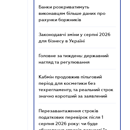
Банки розкриватимуть
виконавцям більше даних про
рахунки боржників
Законодавчі зміни у серпні 2026
для бізнесу в Україні
Головне за тиждень: державний
нагляд та регулювання
Кабмін продовжив пільговий
період для косметики без
техрегламенту, та реальний строк
значно коротший за заявлений
Перезавантаження строків
податкових перевірок після 1
серпня 2026 року: чи буде
обчислення строків давності "з