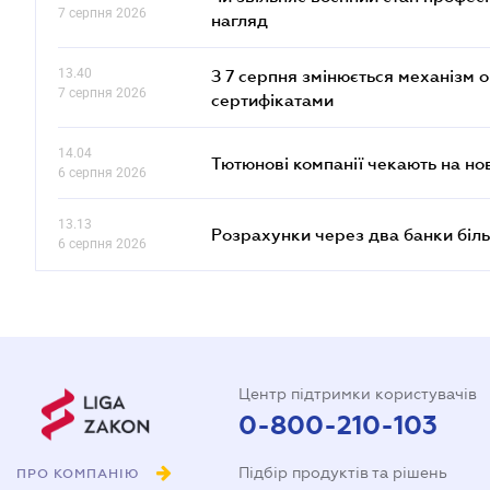
7 серпня 2026
нагляд
13.40
З 7 серпня змінюється механізм 
7 серпня 2026
сертифікатами
14.04
Тютюнові компанії чекають на но
6 серпня 2026
13.13
Розрахунки через два банки біль
6 серпня 2026
Центр підтримки користувачів
0-800-210-103
Підбір продуктів та рішень
ПРО КОМПАНІЮ