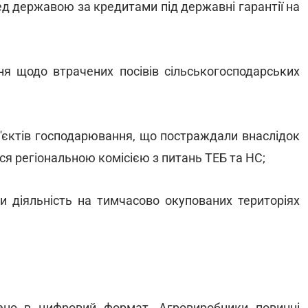
ед державою за кредитами під державні гарантії на
ня щодо втрачених посівів сільськогосподарських
б'єктів господарювання, що постраждали внаслідок
ся регіональною комісією з питань ТЕБ та НС;
и діяльність на тимчасово окупованих територіях
ено в цифровий формат. Агровиробники повинні