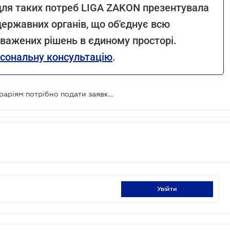
 для таких потреб LIGA ZAKON презентувала
державних органів, що об'єднує всю
важених рішень в єдиному просторі.
сональну консультацію
.
Компенсація за втрачені посіви: аграріям потрібно подати заявки в ДАР до 28 лютого
увійти