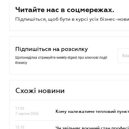
Читайте нас в соцмережах.
Підпишіться, щоб бути в курсі усіх бізнес-нови
Підпишіться на розсилку
Щопонеділка отримуйте weekly-digest про ключові події
бізнесу
Схожі новини
17.05
Кому належатиме тепловий пункт
7 серпня 2026
15.10
Чи звільняє воєнний стан профес