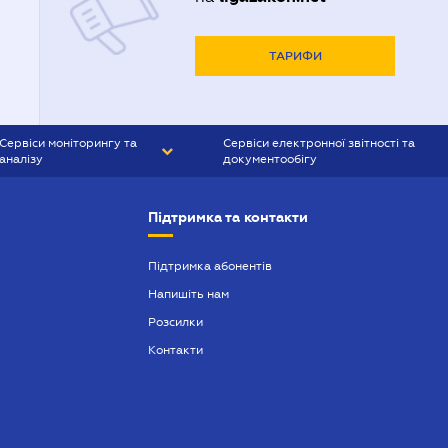
ТАРИФИ
Сервіси моніторингу та
Сервіси електронної звітності та
аналізу
документообігу
CONTR AGENT
Liga:REPORT
Підтримка та контакти
SMS-МАЯК
VERDICTUM
Підтримка абонентів
Напишіть нам
SEMANTRUM
Розсилки
SMS-МАЯК ІПОТЕКА
Контакти