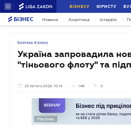
БІЗНЕСУ
ЮРИСТУ
БУ
БІЗНЕС
Новини
Аналітика
Інтерв'ю
П
Безпека бізнесу
Україна запровадила нові
"тіньового флоту" та пі
23 лютого 2026, 10:14
148
0
Реклама