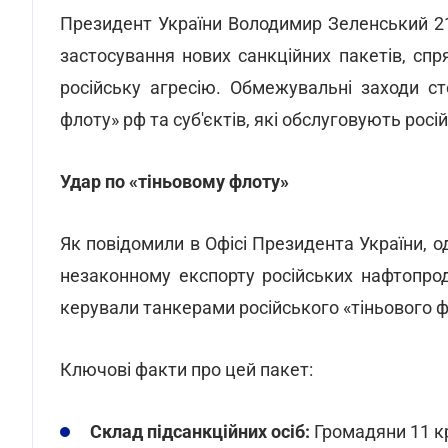
Президент України Володимир Зеленський 2
застосування нових санкційних пакетів, сп
російську агресію. Обмежувальні заходи ст
флоту» рф та суб'єктів, які обслуговують ро
Удар по «тіньовому флоту»
Як повідомили в Офісі Президента України, о
незаконному експорту російських нафтопроду
керували танкерами російського «тіньового ф
Ключові факти про цей пакет:
Склад підсанкційних осіб:
Громадяни 11 краї