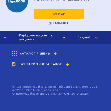
ТАРИФИ
ДЕТАЛЬНІШЕ
Періодичні видання та
Академія
довідники
ЮРИСТ&ЗАКОН
АКАДЕМІЯ ЛІГА:ЗАКОН
КАТАЛОГ РІШЕНЬ
БУХГАЛТЕР&ЗАКОН
ВСІ ТАРИФИ ЛІГА:ЗАКОН
ВІСНИК МСФЗ
ІНТЕРБУХ
ОСОБИСТИЙ ЕКСПЕРТ
©
ТОВ "інформаційно-аналітичний центр ЛІГА", 1991-2026.
©
ТОВ "ЛІГА ЗАКОН", 2007-2026.
©
Інформаційне агенство "ЛІГА:ЗАКОН", 2010-2026.