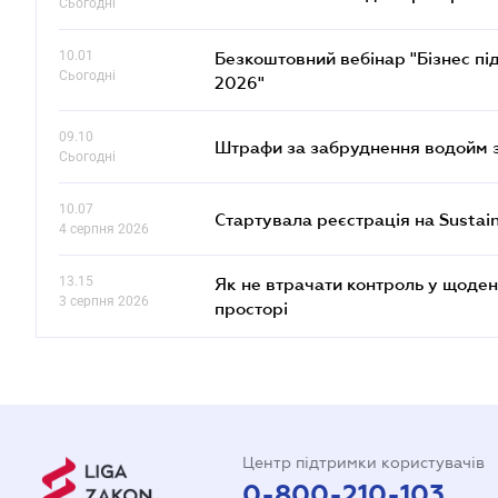
Сьогодні
10.01
Безкоштовний вебінар "Бізнес під
Сьогодні
2026"
09.10
Штрафи за забруднення водойм зр
Сьогодні
10.07
Стартувала реєстрація на Sustai
4 серпня 2026
13.15
Як не втрачати контроль у щоден
3 серпня 2026
просторі
Центр підтримки користувачів
0-800-210-103