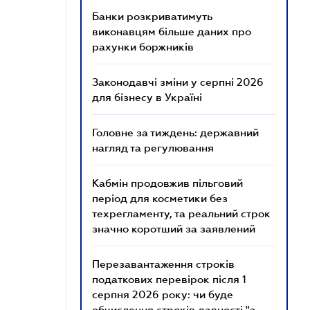
Банки розкриватимуть
виконавцям більше даних про
рахунки боржників
Законодавчі зміни у серпні 2026
для бізнесу в Україні
Головне за тиждень: державний
нагляд та регулювання
Кабмін продовжив пільговий
період для косметики без
техрегламенту, та реальний строк
значно коротший за заявлений
Перезавантаження строків
податкових перевірок після 1
серпня 2026 року: чи буде
обчислення строків давності "з