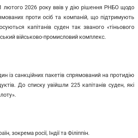
1 лютого 2026 року ввів у дію рішення РНБО щодо
рямованих проти осіб та компаній, що підтримують
осуються капітанів суден так званого «тіньового
сійський військово-промисловий комплекс.
дин із санкційних пакетів спрямований на протидію
ктів. До списку увійшли 225 капітанів суден, які
лоту».
н, зокрема росії, Індії та Філіппін.