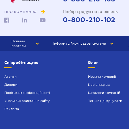
Підбір продуктів та рішень
ПРО КОМПАНІЮ
0-800-210-102
Новинні
Інформаційно-правові системи
портали
ЮРЛІГА
Право України
Співробітництво
Блог
БІЗНЕС
ГРАНД
БУХГАЛТЕР.ua
ПРАЙМ
Агенти
Новини компанії
Дилери
Керівництва
БУХГАЛТЕР ПРОФ
Політика конфіденційності
Каталоги компаній
ЮРИСТ ПРОФ
Умови використання сайту
Теми в центрі уваги
ЮРИСТ
Реклама
ПІДПРИЄМЕЦЬ