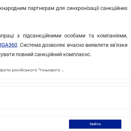
жнародним партнерам для синхронізації санкційних
івпраці з підсанкційними особами та компаніями,
IGA360
. Система дозволяє вчасно виявляти зв'язки
ечувати повний санкційний комплаєнс.
Україна запровадила нові санкції проти російського "тіньового флоту" та підприємств ВПК
увійти