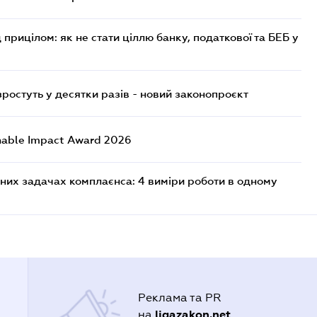
 прицілом: як не стати ціллю банку, податкової та БЕБ у
остуть у десятки разів - новий законопроєкт
nable Impact Award 2026
них задачах комплаєнса: 4 виміри роботи в одному
Реклама та PR
ligazakon.net
на