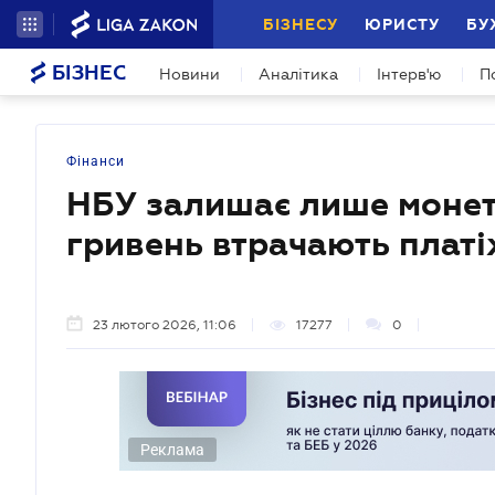
БІЗНЕСУ
ЮРИСТУ
БУ
БІЗНЕС
Новини
Аналітика
Інтерв'ю
П
Фінанси
НБУ залишає лише монети: 
гривень втрачають платі
23 лютого 2026, 11:06
17277
0
Реклама