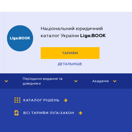
Національний юридичний
Liga:BOOK
каталог України
ТАРИФИ
ДЕТАЛЬНІШЕ
Періодичні видання та
Академія
довідники
ЮРИСТ&ЗАКОН
АКАДЕМІЯ ЛІГА:ЗАКОН
КАТАЛОГ РІШЕНЬ
БУХГАЛТЕР&ЗАКОН
ВСІ ТАРИФИ ЛІГА:ЗАКОН
ВІСНИК МСФЗ
ІНТЕРБУХ