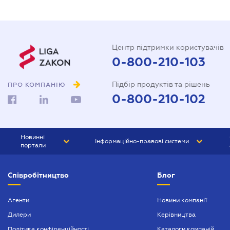
Центр підтримки користувачів
0-800-210-103
Підбір продуктів та рішень
ПРО КОМПАНІЮ
0-800-210-102
Новинні
Інформаційно-правові системи
портали
ЮРЛІГА
Право України
Співробітництво
Блог
БІЗНЕС
ГРАНД
БУХГАЛТЕР.ua
ПРАЙМ
Агенти
Новини компанії
Дилери
Керівництва
БУХГАЛТЕР ПРОФ
Політика конфіденційності
Каталоги компаній