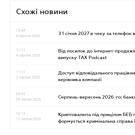
Схожі новини
15.44
З 1 січня 2027 в чеку за телефон
4 серпня 2026
11.11
Від посилок до інтернет-продажі
4 серпня 2026
випуску TAX Podcast
11.11
Доступ відповідального працівни
3 серпня 2026
керівника компанії
09.05
Серпень-вересень 2026-го: банки
28 липня 2026
16.14
Криптовалюта під прицілом БЕБ т
17 липня 2026
формується кримінальна справа 