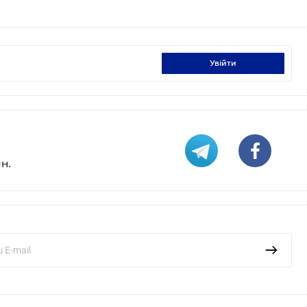
увійти
н.