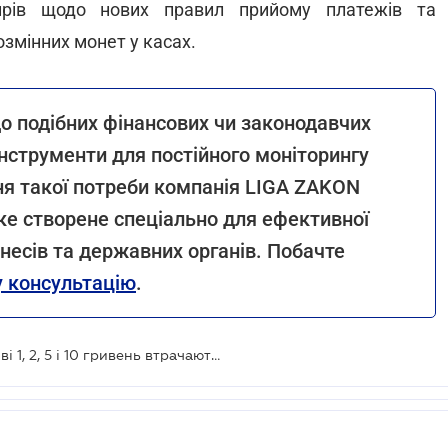
асирів щодо нових правил прийому платежів та
озмінних монет у касах.
о подібних фінансових чи законодавчих
інструменти для постійного моніторингу
ня такої потреби компанія LIGA ZAKON
яке створене спеціально для ефективної
несів та державних органів. Побачте
 консультацію
.
НБУ залишає лише монети: паперові 1, 2, 5 і 10 гривень втрачають платіжну силу