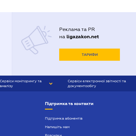
Реклама та PR
ligazakon.net
на
ТАРИФИ
Сервіси моніторингу та
Сервіси електронної звітності та
аналізу
документообігу
CONTR AGENT
Liga:REPORT
Підтримка та контакти
SMS-МАЯК
VERDICTUM
Підтримка абонентів
Напишіть нам
SEMANTRUM
Розсилки