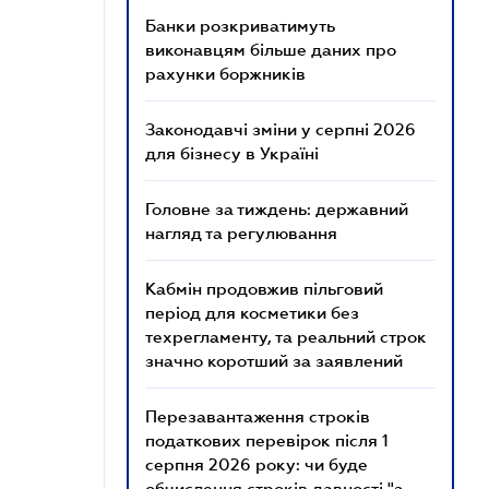
Банки розкриватимуть
виконавцям більше даних про
рахунки боржників
Законодавчі зміни у серпні 2026
для бізнесу в Україні
Головне за тиждень: державний
нагляд та регулювання
Кабмін продовжив пільговий
період для косметики без
техрегламенту, та реальний строк
значно коротший за заявлений
Перезавантаження строків
податкових перевірок після 1
серпня 2026 року: чи буде
обчислення строків давності "з