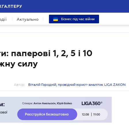
ХГАЛТЕРУ
одії
Актуально
Бізнес під час війни
паперові 1, 2, 5 і 10
жну силу
Автор:
Віталій Городній, провідний юрист-аналітик LIGA ZAKON