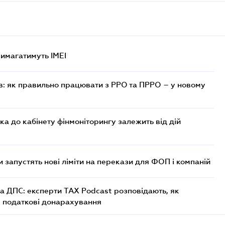
 вимагатимуть IMEI
в: як правильно працювати з РРО та ПРРО – у новому
ка до кабінету фінмоніторингу залежить від дій
 запустять нові ліміти на перекази для ФОП і компаній
а ДПС: експерти TAX Podcast розповідають, як
і податкові донарахування