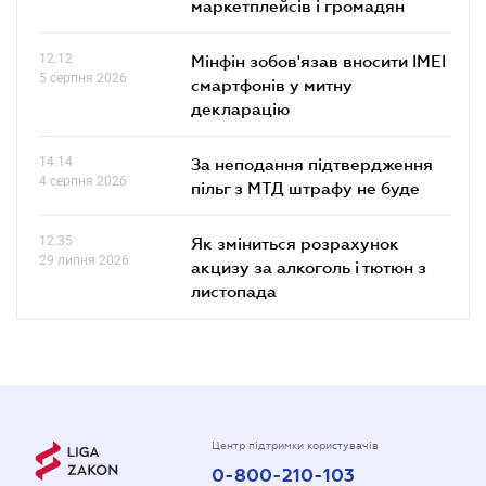
маркетплейсів і громадян
12.12
Мінфін зобов'язав вносити IMEI
5 серпня 2026
смартфонів у митну
декларацію
14.14
За неподання підтвердження
4 серпня 2026
пільг з МТД штрафу не буде
12.35
Як зміниться розрахунок
29 липня 2026
акцизу за алкоголь і тютюн з
листопада
Центр підтримки користувачів
0-800-210-103