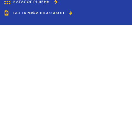
КАТАЛОГ РІШЕНЬ
ВСІ ТАРИФИ ЛІГА:ЗАКОН
Співробітництво
Агенти
Дилери
Політика конфіденційності
Умови використання сайту
Реклама
Блог
Новини компанії
Керівництва
Каталоги компаній
Теми в центрі уваги