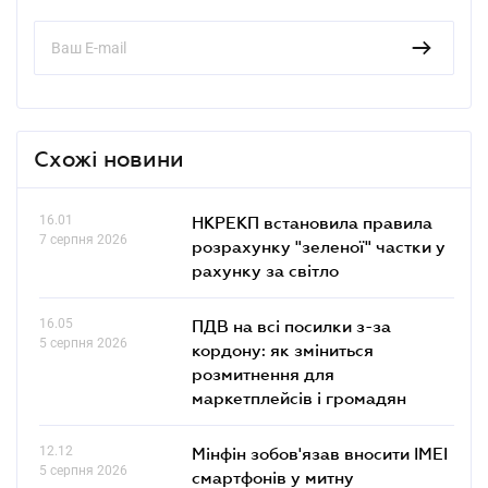
Схожі новини
16.01
НКРЕКП встановила правила
7 серпня 2026
розрахунку "зеленої" частки у
рахунку за світло
16.05
ПДВ на всі посилки з-за
5 серпня 2026
кордону: як зміниться
розмитнення для
маркетплейсів і громадян
12.12
Мінфін зобов'язав вносити IMEI
5 серпня 2026
смартфонів у митну