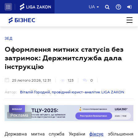
UA
БІЗНЕС
ЗЕД
Оформлення митних статусів без
затримок: Держмитслужба дала
інструкцію
25 лютого 2026, 12:31
123
0
Автор:
Віталій Городній, провідний юрист-аналітик LIGA ZAKON
Реклама
Державна митна служба України
фіксує
збільшення