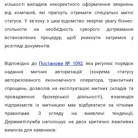
кількості випадків некоректного оформлення звернень
від компаній, які прагнуть отримати спеціальні митні
статуси. У зв'язку з цим відомство звертає увагу бізнес-
спільноти на необхідність суворого дотримання
встановлених процедур, щоб уникнути затримок у
розгляді документів.
Відповідно до
Постанови № 1092
, яка регулює порядок
надання митних авторизацій (зокрема статусу
авторизованого економічного оператора, транзитних
спрощень, дозволів на експлуатацію митних складів та
провадження брокерської діяльності), взаємодія
підприємств із митницею має відбуватися за чіткими
правилами. З огляду на виявлені тенденції,
Держмитслужба наголошує на двох критично важливих
вимогах для заявників: