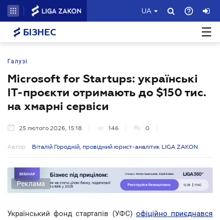
UA
БІЗНЕС
Галузі
Microsoft for Startups: українські
IT-проєкти отримають до $150 тис.
на хмарні сервіси
25 лютого 2026, 15:18
146
0
Автор:
Віталій Городній, провідний юрист-аналітик LIGA ZAKON
Реклама
Український фонд стартапів (УФС)
офіційно приєднався