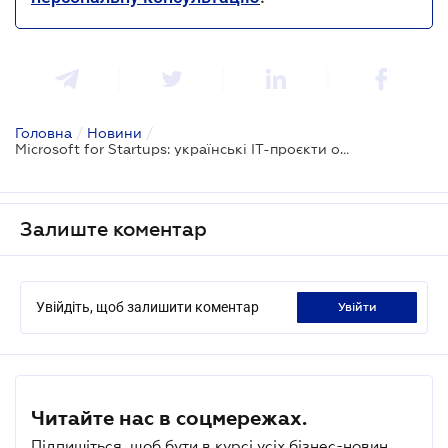
Головна
/
Новини
/
Microsoft for Startups: українські IT-проєкти отримають до $150 тис. на хмарні сервіси
Залиште коментар
Увійдіть, щоб залишити коментар
увійти
Читайте нас в соцмережах.
Підпишіться, щоб бути в курсі усіх бізнес-новин.