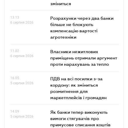
зміниться
13.13
Розрахунки через два банки
6 серпня 2026
більше не блокують
компенсацію вартості
агротехніки
11.02
Власники нежитлових
6 серпня 2026
приміщень отримали аргумент
проти нарахувань за тепло
16.05
ПДВ на всі посилки з-за
5 серпня 2026
кордону: як зміниться
розмитнення для
маркетплейсів і громадян
14.09
Як банки тепер виконують
5 серпня 2026
вимоги стягувачів про
примусове списання коштів