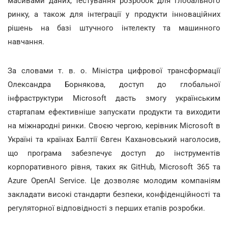
масивами даних, тестування розробок для глобального
ринку, а також для інтеграції у продукти інноваційних
рішень на базі штучного інтелекту та машинного
навчання.
За словами т. в. о. Міністра цифрової трансформації
Олександра Борнякова, доступ до глобальної
інфраструктури Microsoft дасть змогу українським
стартапам ефективніше запускати продукти та виходити
на міжнародні ринки. Своєю чергою, керівник Microsoft в
Україні та країнах Балтії Євген Кахановський наголосив,
що програма забезпечує доступ до інструментів
корпоративного рівня, таких як GitHub, Microsoft 365 та
Azure OpenAI Service. Це дозволяє молодим компаніям
закладати високі стандарти безпеки, конфіденційності та
регуляторної відповідності з перших етапів розробки.