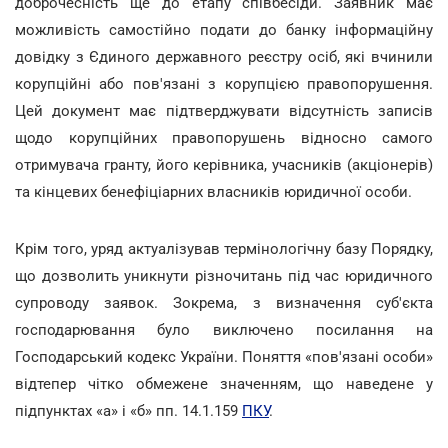
доброчесність ще до етапу співбесіди. Заявник має
можливість самостійно подати до банку інформаційну
довідку з Єдиного державного реєстру осіб, які вчинили
корупційні або пов'язані з корупцією правопорушення.
Цей документ має підтверджувати відсутність записів
щодо корупційних правопорушень відносно самого
отримувача гранту, його керівника, учасників (акціонерів)
та кінцевих бенефіціарних власників юридичної особи.
Крім того, уряд актуалізував термінологічну базу Порядку,
що дозволить уникнути різночитань під час юридичного
супроводу заявок. Зокрема, з визначення суб'єкта
господарювання було виключено посилання на
Господарський кодекс України. Поняття «пов'язані особи»
відтепер чітко обмежене значенням, що наведене у
підпунктах «а» і «б» пп. 14.1.159
ПКУ
.