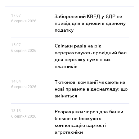
17.07
Заборонений КВЕД у ЄДР не
6 серпня 2026
привід для відмови в єдиному
податку
15.07
Скільки разів на рік
6 серпня 2026
перераховують прохідний бал
для переліку сумлінних
платників
14.04
Тютюнові компанії чекають на
6 серпня 2026
нові правила відеонагляду: що
зміниться
13.13
Розрахунки через два банки
6 серпня 2026
більше не блокують
компенсацію вартості
агротехніки