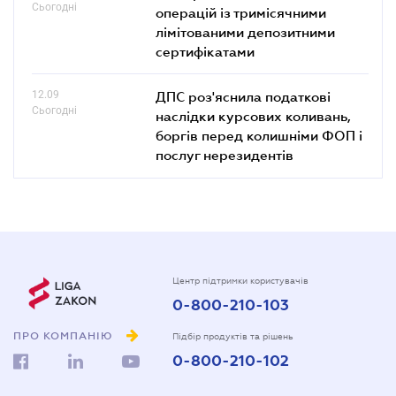
Сьогодні
операцій із тримісячними
лімітованими депозитними
сертифікатами
12.09
ДПС роз'яснила податкові
Сьогодні
наслідки курсових коливань,
боргів перед колишніми ФОП і
послуг нерезидентів
Центр підтримки користувачів
0-800-210-103
ПРО КОМПАНІЮ
Підбір продуктів та рішень
0-800-210-102