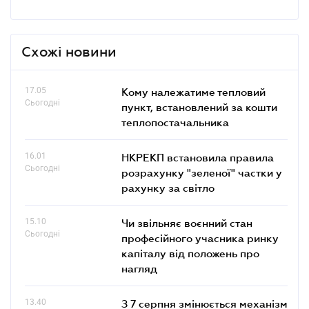
Схожі новини
17.05
Кому належатиме тепловий
Сьогодні
пункт, встановлений за кошти
теплопостачальника
16.01
НКРЕКП встановила правила
Сьогодні
розрахунку "зеленої" частки у
рахунку за світло
15.10
Чи звільняє воєнний стан
Сьогодні
професійного учасника ринку
капіталу від положень про
нагляд
13.40
З 7 серпня змінюється механізм