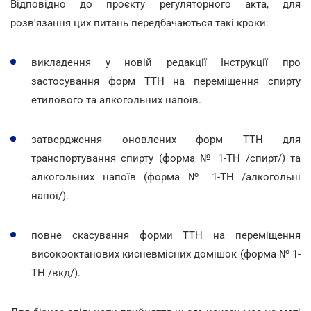
Відповідно до проєкту регуляторного акта, для
розв'язання цих питань передбачаються такі кроки:
викладення у новій редакції Інструкції про
застосування форм ТТН на переміщення спирту
етилового та алкогольних напоїв.
затвердження оновлених форм ТТН для
транспортування спирту (форма № 1-ТН /спирт/) та
алкогольних напоїв (форма № 1-ТН /алкогольні
напої/).
повне скасування форми ТТН на переміщення
високооктанових кисневмісних домішок (форма № 1-
ТН /вкд/).