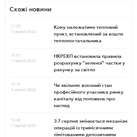
Схожі новини
17.05
Кому належатиме тепловий
7 серпня 2026
пункт, встановлений за кошти
теплопостачальника
16.01
НКРЕКП встановила правила
7 серпня 2026
розрахунку "зеленої" частки у
рахунку за світло
15.10
Чи звільняє воєнний стан
7 серпня 2026
професійного учасника ринку
капіталу від положень про
нагляд
13.40
З 7 серпня змінюється механізм
7 серпня 2026
операцій із тримісячними
лімітованими депозитними