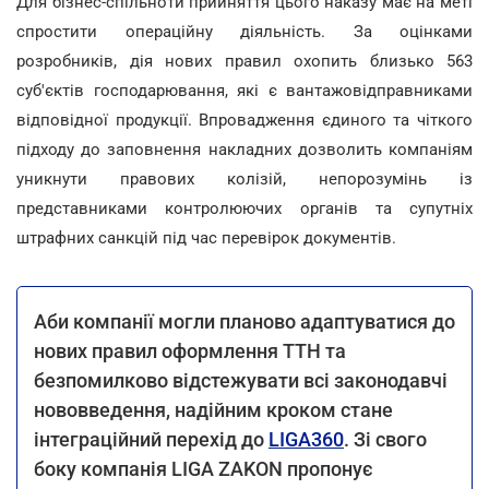
Для бізнес-спільноти прийняття цього наказу має на меті
спростити операційну діяльність. За оцінками
розробників, дія нових правил охопить близько 563
суб'єктів господарювання, які є вантажовідправниками
відповідної продукції. Впровадження єдиного та чіткого
підходу до заповнення накладних дозволить компаніям
уникнути правових колізій, непорозумінь із
представниками контролюючих органів та супутніх
штрафних санкцій під час перевірок документів.
Аби компанії могли планово адаптуватися до
нових правил оформлення ТТН та
безпомилково відстежувати всі законодавчі
нововведення, надійним кроком стане
інтеграційний перехід до
LIGA360
. Зі свого
боку компанія LIGA ZAKON пропонує