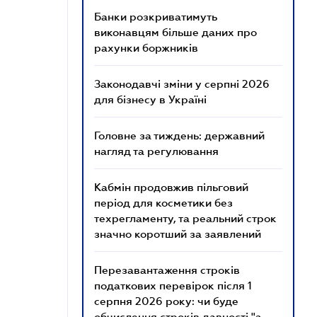
Банки розкриватимуть
виконавцям більше даних про
рахунки боржників
Законодавчі зміни у серпні 2026
для бізнесу в Україні
Головне за тиждень: державний
нагляд та регулювання
Кабмін продовжив пільговий
період для косметики без
техрегламенту, та реальний строк
значно коротший за заявлений
Перезавантаження строків
податкових перевірок після 1
серпня 2026 року: чи буде
обчислення строків давності "з