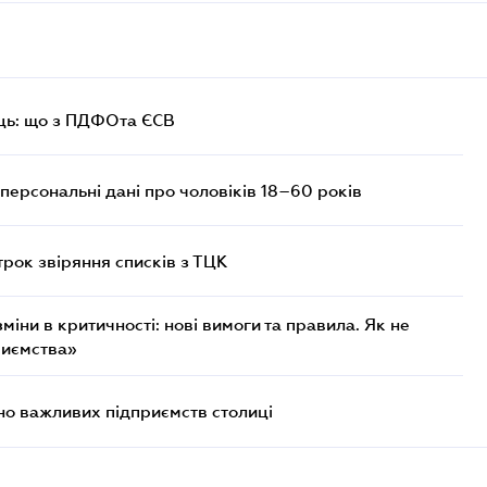
ць: що з ПДФОта ЄСВ
персональні дані про чоловіків 18–60 років
трок звіряння списків з ТЦК
міни в критичності: нові вимоги та правила. Як не
риємства»
о важливих підприємств столиці