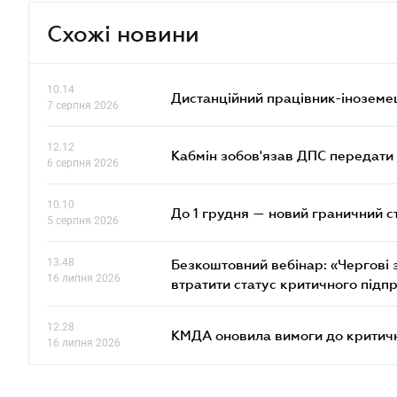
Схожі новини
10.14
Дистанційний працівник-іноземе
7 серпня 2026
12.12
Кабмін зобов'язав ДПС передати 
6 серпня 2026
10.10
До 1 грудня — новий граничний с
5 серпня 2026
13.48
Безкоштовний вебінар: «Чергові з
16 липня 2026
втратити статус критичного підп
12.28
КМДА оновила вимоги до критичн
16 липня 2026