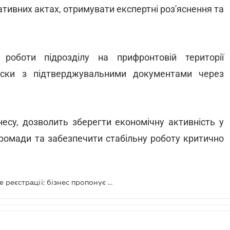
тивних актах, отримувати експертні роз'яснення та
роботи підрозділу на прифронтовій території
писки з підтверджувальними документами через
несу, дозволить зберегти економічну активність у
громади та забезпечити стабільну роботу критично
Бронювання за місцем роботи, а не реєстрації: бізнес пропонує змінити підхід для прифронтових територій