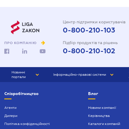
Центр підтримки користувачів
0-800-210-103
Підбір продуктів та рішень
ПРО КОМПАНІЮ
0-800-210-102
Новинні
Інформаційно-правові системи
портали
ЮРЛІГА
Право України
Співробітництво
Блог
БІЗНЕС
ГРАНД
БУХГАЛТЕР.ua
ПРАЙМ
Агенти
Новини компанії
Дилери
Керівництва
БУХГАЛТЕР ПРОФ
Політика конфіденційності
Каталоги компаній
ЮРИСТ ПРОФ