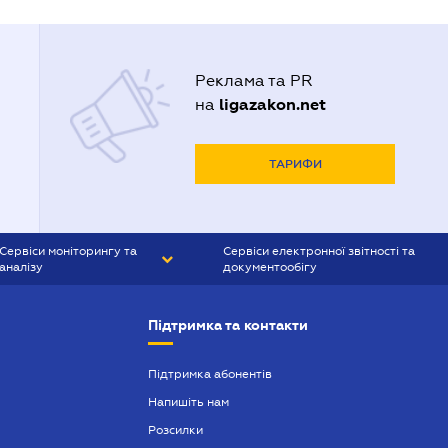
Реклама та PR
ligazakon.net
на
ТАРИФИ
Сервіси моніторингу та
Сервіси електронної звітності та
аналізу
документообігу
CONTR AGENT
Liga:REPORT
Підтримка та контакти
SMS-МАЯК
VERDICTUM
Підтримка абонентів
Напишіть нам
SEMANTRUM
Розсилки
SMS-МАЯК ІПОТЕКА