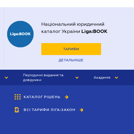
Національний юридичний
Liga:BOOK
каталог України
ТАРИФИ
ДЕТАЛЬНІШЕ
Періодичні видання та
Академія
довідники
ЮРИСТ&ЗАКОН
АКАДЕМІЯ ЛІГА:ЗАКОН
КАТАЛОГ РІШЕНЬ
БУХГАЛТЕР&ЗАКОН
ВСІ ТАРИФИ ЛІГА:ЗАКОН
ВІСНИК МСФЗ
ІНТЕРБУХ
ОСОБИСТИЙ ЕКСПЕРТ