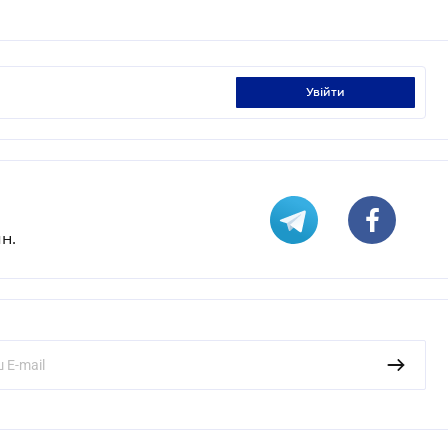
увійти
н.