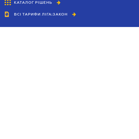
КАТАЛОГ РІШЕНЬ
ВСІ ТАРИФИ ЛІГА:ЗАКОН
Співробітництво
Агенти
Дилери
Політика конфіденційності
Умови використання сайту
Реклама
Блог
Новини компанії
Керівництва
Каталоги компаній
Теми в центрі уваги