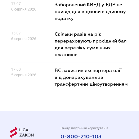
17.07
Заборонений КВЕД у ЄДР не
6 серпня 2026
привід для відмови в єдиному
податку
15.07
Скільки разів на рік
6 серпня 2026
перераховують прохідний бал
для переліку сумлінних
платників
17.00
ВС захистив експортера олії
5 серпня 2026
від донарахувань за
трансфертним ціноутворенням
Центр підтримки користувачів
0-800-210-103