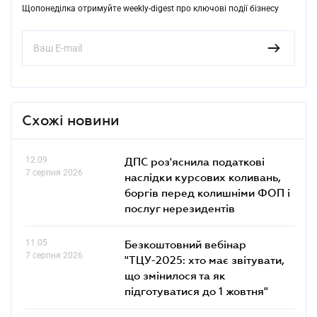
Щопонеділка отримуйте weekly-digest про ключові події бізнесу
Схожі новини
12.09
ДПС роз'яснила податкові
7 серпня 2026
наслідки курсових коливань,
боргів перед колишніми ФОП і
послуг нерезидентів
11.05
Безкоштовний вебінар
7 серпня 2026
"ТЦУ-2025: хто має звітувати,
що змінилося та як
підготуватися до 1 жовтня"