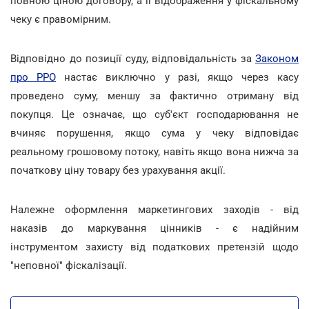
повною ціною договору, а її відображення у фіскальному
чеку є правомірним.
Відповідно до позиції суду, відповідальність за
Законом
про РРО
настає виключно у разі, якщо через касу
проведено суму, меншу за фактично отриману від
покупця. Це означає, що суб'єкт господарювання не
вчиняє порушення, якщо сума у чеку відповідає
реальному грошовому потоку, навіть якщо вона нижча за
початкову ціну товару без урахування акції.
Належне оформлення маркетингових заходів - від
наказів до маркування цінників - є надійним
інструментом захисту від податкових претензій щодо
"неповної" фіскалізації.