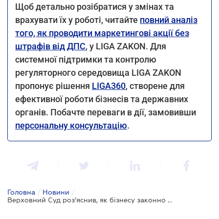
Щоб детально розібратися у змінах та
врахувати їх у роботі, читайте
повний аналіз
того, як проводити маркетингові акції без
штрафів від ДПС
, у LIGA ZAKON. Для
системної підтримки та контролю
регуляторного середовища LIGA ZAKON
пропонує рішення
LIGA360
, створене для
ефективної роботи бізнесів та державних
органів. Побачте переваги в дії, замовивши
персональну консультацію
.
Головна
/
Новини
/
Верховний Суд роз’яснив, як бізнесу законно надавати знижки та уникати штрафів ДПС