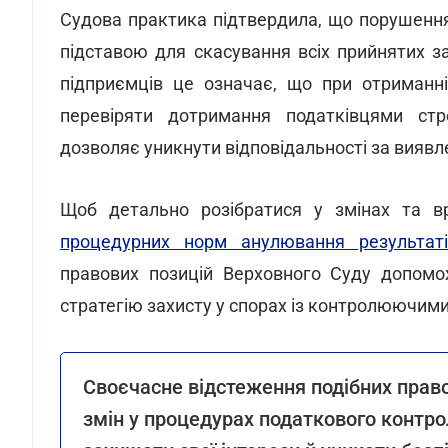
Судова практика підтвердила, що порушенн
підставою для скасування всіх прийнятих за
підприємців це означає, що при отриманні
перевіряти дотримання податківцями стр
дозволяє уникнути відповідальності за виявле
Щоб детально розібратися у змінах та вр
процедурних норм анулювання результаті
правових позицій Верховного Суду допомо
стратегію захисту у спорах із контролюючим
Своєчасне відстеження подібних право
змін у процедурах податкового контр