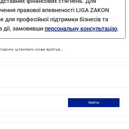
ідставних фінансових стягнень. Для
ечення правової впевненості LIGA ZAKON
не для професійної підтримки бізнесів та
в дії, замовивши
персональну консультацію
.
Лист із податкової: як дата на поштовому штемпелі може врятувати бізнес від штрафів
увійти