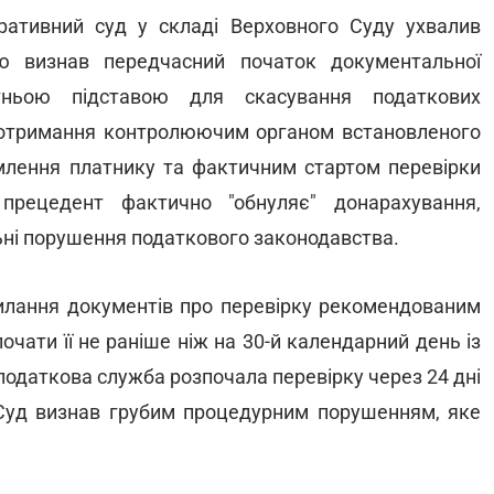
ративний суд у складі Верховного Суду ухвалив
ю визнав передчасний початок документальної
атньою підставою для скасування податкових
дотримання контролюючим органом встановленого
млення платнику та фактичним стартом перевірки
прецедент фактично "обнуляє" донарахування,
льні порушення податкового законодавства.
дсилання документів про перевірку рекомендованим
чати її не раніше ніж на 30-й календарний день із
 податкова служба розпочала перевірку через 24 дні
 Суд визнав грубим процедурним порушенням, яке