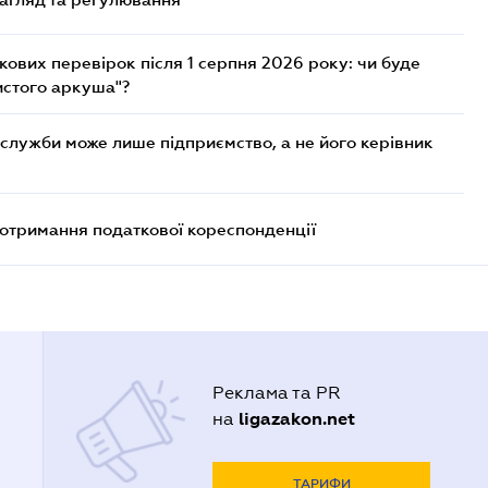
ових перевірок після 1 серпня 2026 року: чи буде
истого аркуша"?
служби може лише підприємство, а не його керівник
еотримання податкової кореспонденції
Реклама та PR
ligazakon.net
на
ТАРИФИ