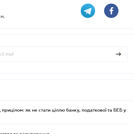
н.
 прицілом: як не стати ціллю банку, податкової та БЕБ у
нагляд та регулювання