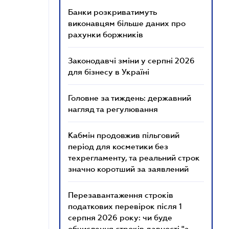
Банки розкриватимуть
виконавцям більше даних про
рахунки боржників
Законодавчі зміни у серпні 2026
для бізнесу в Україні
Головне за тиждень: державний
нагляд та регулювання
Кабмін продовжив пільговий
період для косметики без
техрегламенту, та реальний строк
значно коротший за заявлений
Перезавантаження строків
податкових перевірок після 1
серпня 2026 року: чи буде
обчислення строків давності "з