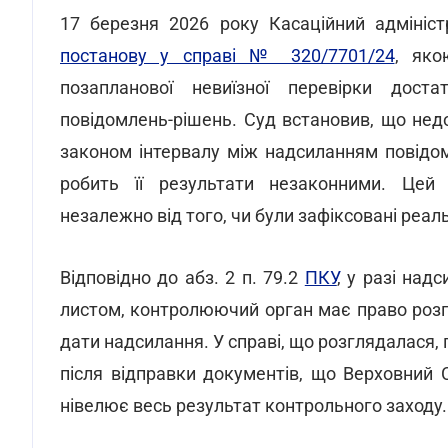
17 березня 2026 року Касаційний адмініст
постанову у справі № 320/7701/24
, яко
позапланової невиїзної перевірки дост
повідомлень-рішень. Суд встановив, що не
законом інтервалу між надсиланням повідо
робить її результати незаконними. Цей 
незалежно від того, чи були зафіксовані реа
Відповідно до абз. 2 п. 79.2
ПКУ
, у разі на
листом, контролюючий орган має право розпо
дати надсилання. У справі, що розглядалася,
після відправки документів, що Верховний
нівелює весь результат контрольного заходу.