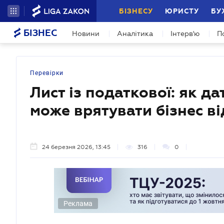
БІЗНЕСУ
ЮРИСТУ
БУ
БІЗНЕС
Новини
Аналітика
Інтерв'ю
П
Перевірки
Лист із податкової: як д
може врятувати бізнес в
24 березня 2026, 13:45
316
0
Реклама