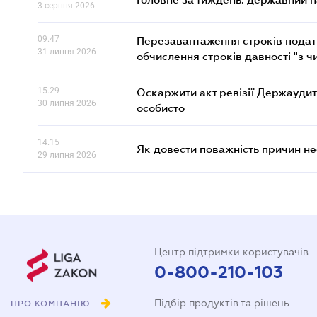
3 серпня 2026
09.47
Перезавантаження строків податк
31 липня 2026
обчислення строків давності "з ч
15.29
Оскаржити акт ревізії Держаудит
30 липня 2026
особисто
14.15
Як довести поважність причин н
29 липня 2026
Центр підтримки користувачів
0-800-210-103
Підбір продуктів та рішень
ПРО КОМПАНІЮ