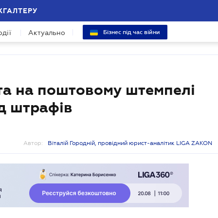
ХГАЛТЕРУ
одії
Актуально
Бізнес під час війни
ата на поштовому штемпелі
ід штрафів
Автор:
Віталій Городній, провідний юрист-аналітик LIGA ZAKON