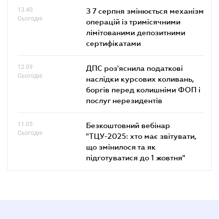
13.40
З 7 серпня змінюється механізм
Сьогодні
операцій із тримісячними
лімітованими депозитними
сертифікатами
12.09
ДПС роз'яснила податкові
Сьогодні
наслідки курсових коливань,
боргів перед колишніми ФОП і
послуг нерезидентів
11.05
Безкоштовний вебінар
Сьогодні
"ТЦУ-2025: хто має звітувати,
що змінилося та як
підготуватися до 1 жовтня"