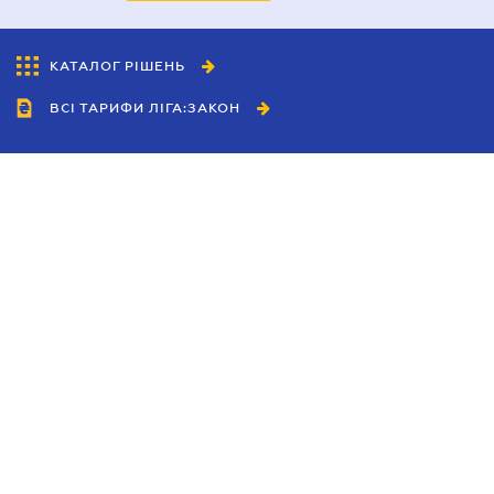
КАТАЛОГ РІШЕНЬ
ВСІ ТАРИФИ ЛІГА:ЗАКОН
Співробітництво
Агенти
Дилери
Політика конфіденційності
Умови використання сайту
Реклама
Блог
Новини компанії
Керівництва
Каталоги компаній