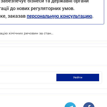
е забезпечує бізнеси та державні органи
ації до нових регуляторних умов.
ке, заказав
персональную консультацию
.
Мінекономіки запроваджує реєстрацію хімічних речовин за стандартами ЄС: що зміниться для бізнесу
увійти