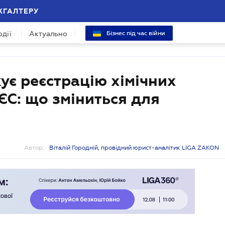
ХГАЛТЕРУ
одії
Актуально
Бізнес під час війни
є реєстрацію хімічних
ЄС: що зміниться для
Автор:
Віталій Городній, провідний юрист-аналітик LIGA ZAKON