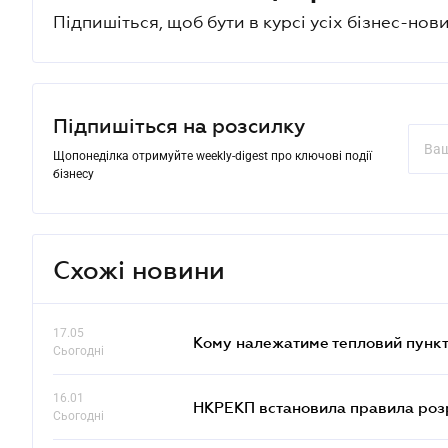
Підпишіться, щоб бути в курсі усіх бізнес-нови
Підпишіться на розсилку
Щопонеділка отримуйте weekly-digest про ключові події
бізнесу
Схожі новини
17.05
Кому належатиме тепловий пункт
Сьогодні
16.01
НКРЕКП встановила правила розра
Сьогодні