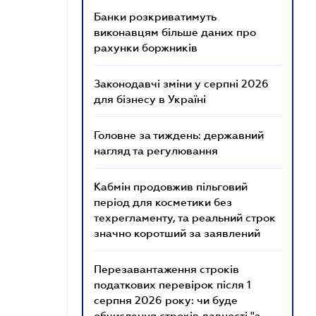
Банки розкриватимуть
виконавцям більше даних про
рахунки боржників
Законодавчі зміни у серпні 2026
для бізнесу в Україні
Головне за тиждень: державний
нагляд та регулювання
Кабмін продовжив пільговий
період для косметики без
техрегламенту, та реальний строк
значно коротший за заявлений
Перезавантаження строків
податкових перевірок після 1
серпня 2026 року: чи буде
обчислення строків давності "з