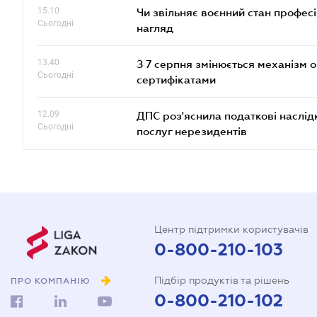
15.10
Чи звільняє воєнний стан профес
Сьогодні
нагляд
13.40
З 7 серпня змінюється механізм 
Сьогодні
сертифікатами
12.09
ДПС роз'яснила податкові наслід
Сьогодні
послуг нерезидентів
Центр підтримки користувачів
0-800-210-103
Підбір продуктів та рішень
ПРО КОМПАНІЮ
0-800-210-102