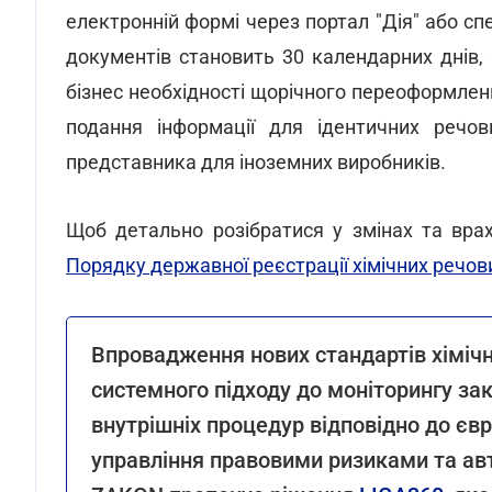
електронній формі через портал "Дія" або сп
документів становить 30 календарних днів,
бізнес необхідності щорічного переоформле
подання інформації для ідентичних речо
представника для іноземних виробників.
Щоб детально розібратися у змінах та врах
Порядку державної реєстрації хімічних речов
Впровадження нових стандартів хімічн
системного підходу до моніторингу за
внутрішніх процедур відповідно до єв
управління правовими ризиками та ав