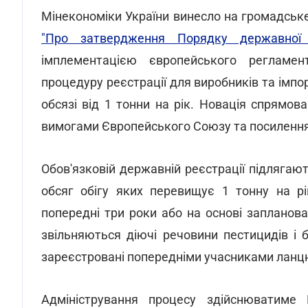
Мінекономіки України винесло на громадськ
"Про затвердження Порядку державної р
імплементацією європейського регламе
процедуру реєстрації для виробників та імпор
обсязі від 1 тонни на рік. Новація спрямов
вимогами Європейського Союзу та посилення
Обов'язковій державній реєстрації підлягають
обсяг обігу яких перевищує 1 тонну на рі
попередні три роки або на основі запланова
звільняються діючі речовини пестицидів і б
зареєстровані попередніми учасниками ланц
Адміністрування процесу здійснюватиме