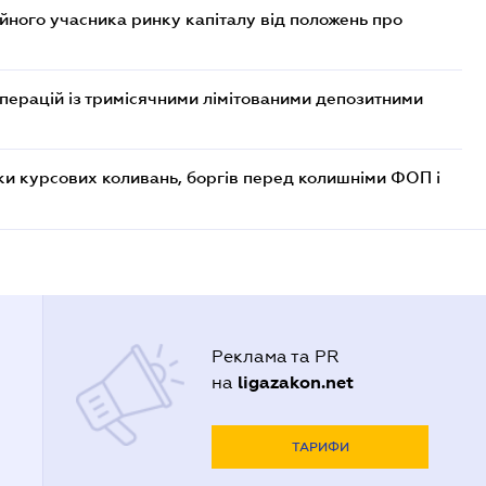
ійного учасника ринку капіталу від положень про
операцій із тримісячними лімітованими депозитними
ки курсових коливань, боргів перед колишніми ФОП і
Реклама та PR
ligazakon.net
на
ТАРИФИ