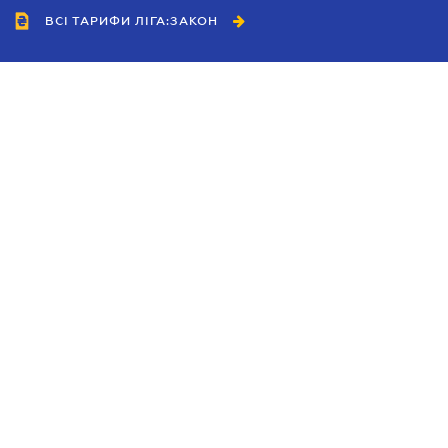
ВСІ ТАРИФИ ЛІГА:ЗАКОН
Співробітництво
Агенти
Дилери
Політика конфіденційності
Умови використання сайту
Реклама
Блог
Новини компанії
Керівництва
Каталоги компаній
Теми в центрі уваги
Підтримка та контакти