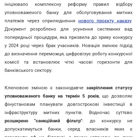
ініціювало комплексну реформу правил відбору
уповноваженого банку для обслуговування митних
платежів через оприлюднення
нового проєкту наказу
.
Документ розроблено для усунення системних вад
попередньої процедури, яка призвела до зриву конкурсу
у 2024 році через брак учасників. Новація змінює підхід
до визначення переможця, цифровізує роботу конкурсної
комісії та встановлює чіткі часові горизонти для
банківського сектору.
Ключовою зміною є законодавче
закріплення статусу
уповноваженого банку на термін 5 років
, що дозволяє
фінустановам планувати довгострокові інвестиції в
інфраструктуру митних пунктів. Водночас суттєво
розширено "санкційний фільтр"
: до конкурсу не
допускатимуться банки, серед власників яких є