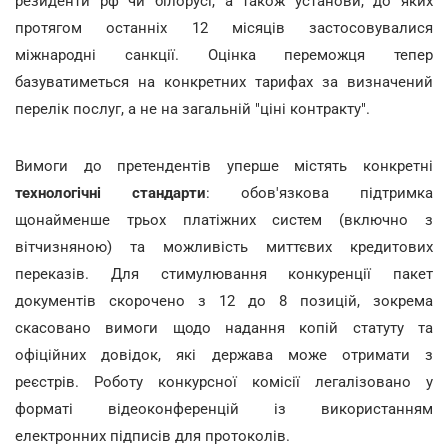
резиденти рф чи білорусі, а також установи, до яких
протягом останніх 12 місяців застосовувалися
міжнародні санкції. Оцінка переможця тепер
базуватиметься на конкретних тарифах за визначений
перелік послуг, а не на загальній "ціні контракту".
Вимоги до претендентів уперше містять конкретні
технологічні стандарти
: обов'язкова підтримка
щонайменше трьох платіжних систем (включно з
вітчизняною) та можливість миттєвих кредитових
переказів. Для стимулювання конкуренції пакет
документів скорочено з 12 до 8 позицій, зокрема
скасовано вимоги щодо надання копій статуту та
офіційних довідок, які держава може отримати з
реєстрів. Роботу конкурсної комісії легалізовано у
форматі відеоконференцій із використанням
електронних підписів для протоколів.