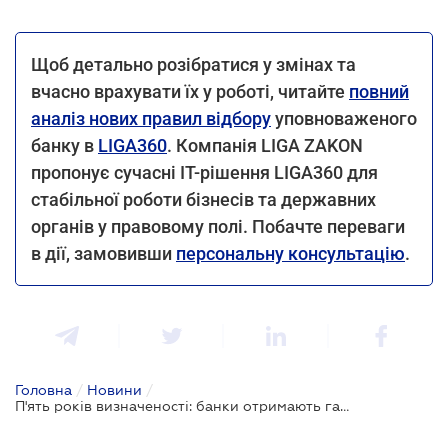
Щоб детально розібратися у змінах та
вчасно врахувати їх у роботі, читайте
повний
аналіз нових правил відбору
уповноваженого
банку в
LIGA360
. Компанія LIGA ZAKON
пропонує сучасні IT-рішення LIGA360 для
стабільної роботи бізнесів та державних
органів у правовому полі. Побачте переваги
в дії, замовивши
персональну консультацію
.
Головна
/
Новини
/
П'ять років визначеності: банки отримають гарантований строк обслуговування митних платежів