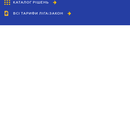
КАТАЛОГ РІШЕНЬ
ВСІ ТАРИФИ ЛІГА:ЗАКОН
Співробітництво
Агенти
Дилери
Політика конфіденційності
Умови використання сайту
Реклама
Блог
Новини компанії
Керівництва
Каталоги компаній
Теми в центрі уваги