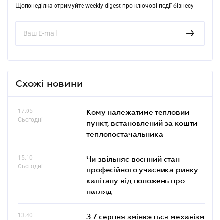
Щопонеділка отримуйте weekly-digest про ключові події бізнесу
Схожі новини
17.05
Кому належатиме тепловий
Сьогодні
пункт, встановлений за кошти
теплопостачальника
15.10
Чи звільняє воєнний стан
Сьогодні
професійного учасника ринку
капіталу від положень про
нагляд
13.40
З 7 серпня змінюється механізм